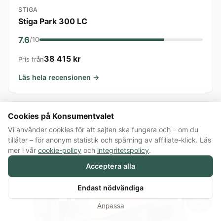
STIGA
Stiga Park 300 LC
7.6
/10
38 415 kr
Pris från
Läs hela recensionen →
Cookies på Konsumentvalet
Vi använder cookies för att sajten ska fungera och – om du
tillåter – för anonym statistik och spårning av affiliate-klick. Läs
mer i vår
cookie-policy
och
integritetspolicy
.
Acceptera alla
Endast nödvändiga
💬
Anpassa