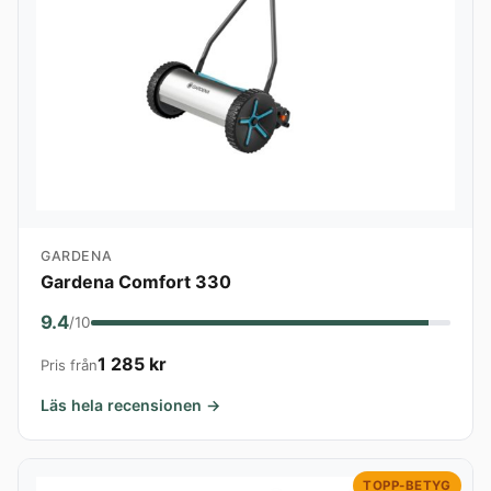
GARDENA
Gardena Comfort 330
9.4
/10
1 285 kr
Pris från
Läs hela recensionen →
TOPP-BETYG