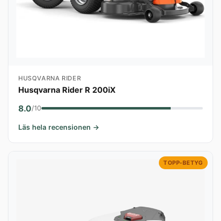
HUSQVARNA RIDER
Husqvarna Rider R 200iX
8.0
/10
Läs hela recensionen →
TOPP-BETYG