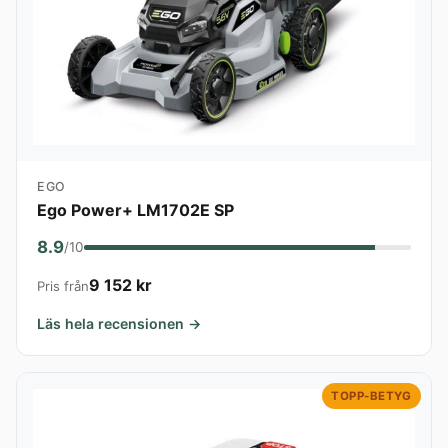
EGO
Ego Power+ LM1702E SP
8.9
/10
9 152 kr
Pris från
Läs hela recensionen →
TOPP-BETYG