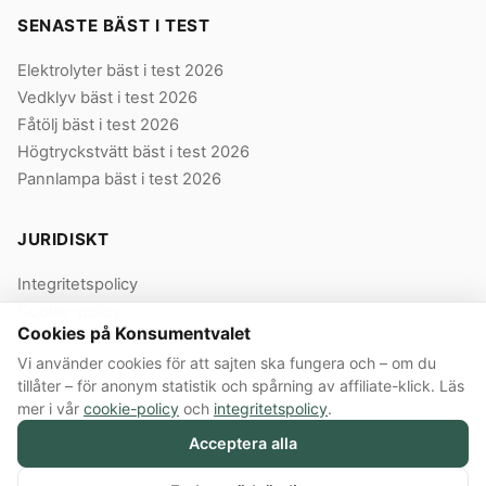
SENASTE BÄST I TEST
Elektrolyter bäst i test 2026
Vedklyv bäst i test 2026
Fåtölj bäst i test 2026
Högtryckstvätt bäst i test 2026
Pannlampa bäst i test 2026
JURIDISKT
Integritetspolicy
Cookie-policy
Cookies på Konsumentvalet
Användarvillkor
Vi använder cookies för att sajten ska fungera och – om du
Våra villkor
tillåter – för anonym statistik och spårning av affiliate-klick. Läs
mer i vår
cookie-policy
och
integritetspolicy
.
Acceptera alla
© 2026 Konsumentvalet Sverige AB · Org.nr 559474-8914 · Bergendorffsgatan
8 E, 652 16 Karlstad