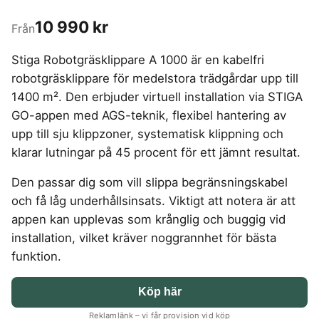
4-manna tält
Regnställ vandring
Rakapparat
Progressiva linser
Bilbarnstol
Badtunna
herr
Laddbox
FÖRSÄKRINGAR
GAMING
10 990 kr
5-manna tält
Pop-up tält
Rödljusterapi
Toriska linser
Från
Cykelhjälm barn
Sommardäck
Vandringsskor
Konsumentvägledning
Hundförsäkring
Skäggtrimmer
Gaming Dator
Trådlösa Gaming Hörlurar
6-manna tält
Taktält
GPS Klocka barn
HUSHÅLLSAPPARATER
KÖK
dam
Kattförsäkring
Stiga Robotgräsklippare A 1000 är en kabelfri
Gaming Headset
VR Headset
Abborrespö
Tält
Robotdammsugare
Airfryer
Kockkniv
ACCESSOARER
robotgräsklippare för medelstora trädgårdar upp till
UTELEK & AKTIVITETER
Gaming hörlursställ
Skaftdammsugare
Familjetält
Tält budget
Brödrost
Köksassistent
MEDIA & TELEKOM
1400 m². Den erbjuder virtuell installation via STIGA
Solglasögon
Berg studsmatta
Steamer
Gaming Laptop
Jaktkängor
Vandringsbyxor
Dubbel
Liten airfryer
Bredband
GO-appen med AGS-teknik, flexibel hantering av
Gungställning
Strykjärn
herr
Airfryer
Gaming router
Campingbord
Mobilabonnemang
Mikrovågsugn
KOSTTILLSKOTT
Lekstuga
upp till sju klippzoner, systematisk klippning och
Vandringskängor
Elektrisk
Mobilt bredband
Gaming Skärm
Pizzaugn
Liten studsmatta
Ashwagandha
MSM
klarar lutningar på 45 procent för ett jämnt resultat.
dam
Pizzaugn
TV Abonnemang
Gasol
Gaming Tangentbord
Nedgrävd studsmatta
Berberine
NAD
Elvisp
Skärbräda
Den passar dig som vill slippa begränsningskabel
Gamingbord
Oval studsmatta
SPORT
C vitamin
NMN
Gjutjärnsgryta
Rektangulär studsmatta
och få låg underhållsinsats. Viktigt att notera är att
Smashjärn
Gamingmus
Driver
Elektrolyter
Omega 3
Glassmaskin
Stor studsmatta
appen kan upplevas som krånglig och buggig vid
Stekbord
Gamingstol
Golfklocka
Kollagen
Probiotika
Studsmatta
Kaffebryggare
installation, vilket kräver noggrannhet för bästa
Golfset
Stekpanna
Kosttillskott klimakteriet
Proteinpulver
Kaffemaskin
funktion.
LJUD & BILD
Träningsklocka dam
Kreatin
Shilajit
Träningsklocka herr
Knivslip
75 Tum TV
Trådlösa hörlurar
Lions mane
Testosteron tillskott
Köp här
Bluetooth högtalare
TV 50 tum
LIVSMEDEL
SOVRUM
VITVAROR
Magnesium
Boombox
TV 55 tum
Reklamlänk – vi får provision vid köp