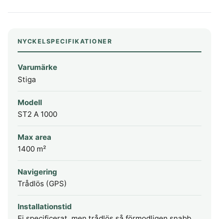
NYCKELSPECIFIKATIONER
Varumärke
Stiga
Modell
ST2 A 1000
Max area
1400 m²
Navigering
Trådlös (GPS)
Installationstid
Ej specificerat, men trådlös så förmodligen snabb