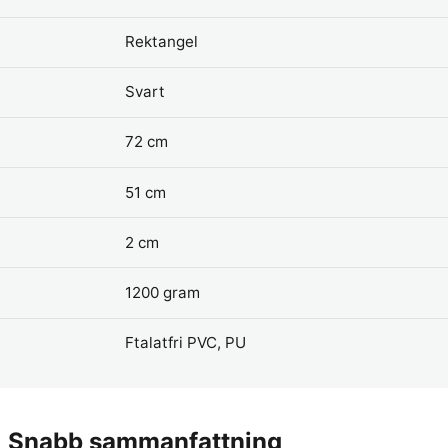
Rektangel
Svart
72 cm
51 cm
2 cm
1200 gram
Ftalatfri PVC, PU
Snabb sammanfattning