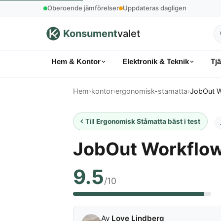
Oberoende jämförelser
Uppdateras dagligen
Konsument
valet
S
p
Hem & Kontor
Elektronik & Teknik
Tj
k
Hem
›
kontor
›
ergonomisk-stamatta
›
JobOut W
Till
Ergonomisk Ståmatta bäst i test
JobOut Workflow
9.5
/10
Av
Love Lindberg