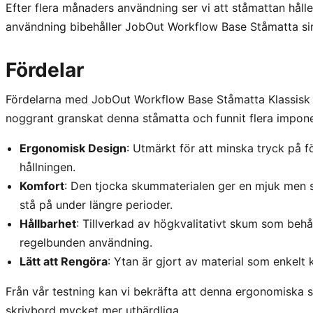
Efter flera månaders användning ser vi att ståmattan hålle
användning bibehåller JobOut Workflow Base Ståmatta sin 
Fördelar
Fördelarna med JobOut Workflow Base Ståmatta Klassisk 
noggrant granskat denna ståmatta och funnit flera impon
Ergonomisk Design
: Utmärkt för att minska tryck på fö
hållningen.
Komfort
: Den tjocka skummaterialen ger en mjuk men 
stå på under längre perioder.
Hållbarhet
: Tillverkad av högkvalitativt skum som behå
regelbunden användning.
Lätt att Rengöra
: Ytan är gjort av material som enkelt k
Från vår testning kan vi bekräfta att denna ergonomiska 
skrivbord mycket mer uthärdliga.