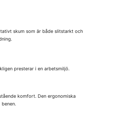
itativt skum som är både slitstarkt och
dning.
ligen presterar i en arbetsmiljö.
nastående komfort. Den ergonomiska
i benen.