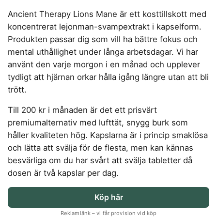
4-manna tält
Regnställ vandring
Rakapparat
Progressiva linser
Bilbarnstol
Badtunna
herr
Laddbox
FÖRSÄKRINGAR
Ancient Therapy Lions Mane är ett kosttillskott med
GAMING
5-manna tält
Pop-up tält
Rödljusterapi
Toriska linser
Cykelhjälm barn
Sommardäck
Vandringsskor
Konsumentvägledning
Hundförsäkring
koncentrerat lejonman-svampextrakt i kapselform.
Skäggtrimmer
Gaming Dator
Trådlösa Gaming Hörlurar
6-manna tält
Taktält
GPS Klocka barn
HUSHÅLLSAPPARATER
KÖK
dam
Kattförsäkring
Produkten passar dig som vill ha bättre fokus och
Gaming Headset
VR Headset
Abborrespö
Tält
Robotdammsugare
Airfryer
Kockkniv
ACCESSOARER
mental uthållighet under långa arbetsdagar. Vi har
UTELEK & AKTIVITETER
Gaming hörlursställ
Skaftdammsugare
Familjetält
Tält budget
Brödrost
Köksassistent
MEDIA & TELEKOM
använt den varje morgon i en månad och upplever
Solglasögon
Berg studsmatta
Steamer
Gaming Laptop
Jaktkängor
Vandringsbyxor
Dubbel
Liten airfryer
Bredband
tydligt att hjärnan orkar hålla igång längre utan att bli
Gungställning
Strykjärn
herr
Airfryer
Gaming router
Campingbord
Mobilabonnemang
Mikrovågsugn
KOSTTILLSKOTT
trött.
Lekstuga
Vandringskängor
Elektrisk
Mobilt bredband
Gaming Skärm
Pizzaugn
Liten studsmatta
Ashwagandha
NAD
dam
Pizzaugn
TV Abonnemang
Till 200 kr i månaden är det ett prisvärt
Gasol
Gaming Tangentbord
Nedgrävd studsmatta
Berberine
NMN
Elvisp
premiumalternativ med lufttät, snygg burk som
Skärbräda
Gamingbord
Oval studsmatta
SPORT
C vitamin
Omega 3
Gjutjärnsgryta
håller kvaliteten hög. Kapslarna är i princip smaklösa
Rektangulär studsmatta
Smashjärn
Gamingmus
Driver
Kollagen
Probiotika
Glassmaskin
Stor studsmatta
och lätta att svälja för de flesta, men kan kännas
Stekbord
Gamingstol
Golfklocka
Kosttillskott klimakteriet
Proteinpulver
Studsmatta
besvärliga om du har svårt att svälja tabletter då
Kaffebryggare
Golfset
Stekpanna
Kreatin
Shilajit
dosen är två kapslar per dag.
Kaffemaskin
LJUD & BILD
Träningsklocka dam
Lions mane
Testosteron tillskott
Träningsklocka herr
Knivslip
75 Tum TV
Trådlösa hörlurar
Köp här
Magnesium
Bluetooth högtalare
TV 50 tum
LIVSMEDEL
SOVRUM
VITVAROR
Magnesium zink
Reklamlänk – vi får provision vid köp
Boombox
TV 55 tum