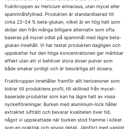
fruktkroppen av Hericium erinaceus, utan mycel eller
spannmålsfyllnad. Produkten är standardiserad till
cirka 22–24 % beta-glukan, vilket är en hög halt som
skiljer den från många billigare alternativ som ofta
baseras på mycel odlat på spannmål med lägre beta-
glukan-innehåll. Vi har testat produkten dagligen och
uppskattar hur den höga koncentrationen ger märkbar
effekt utan att vi behöver stora doser pulver som
både smakar jordigt och är besvärliga att dosera.
Fruktkroppen innehåller framför allt hericenoner som
bidrar till produktens profil, till skillnad från mycel-
baserade produkter som kan ha lägre halt av vissa
nyckelföreningar. Burken med aluminium-lock håller
extraktet lufttätt och bevarar kvaliteten över tid,
något vi uppskattade när burken stod framme i köket
som en praktisk och snygg detalj. Jämfört med vanligt