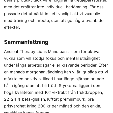
denna produkt tack vare noggranna tredjepartstester,
men det ersätter inte individuell bedömning. För oss
passade det utmärkt in i ett vanligt aktivt vuxenliv
med träning och arbete, utan att ge några oväntade
effekter.
Sammanfattning
Ancient Therapy Lions Mane passar bra för aktiva
vuxna som vill stödja fokus och mental uthållighet
under långa arbetsdagar eller krävande perioder. Efter
en månads morgonanvändning kan vi ärligt säga att vi
märkte en positiv skillnad i hur länge hjärnan orkade
hålla igång utan att bli trött. Styrkorna ligger i den
höga kvaliteten med 10:1-extrakt från fruktkroppen,
22–24 % beta-glukan, lufttät premiumburk, bra
prisvärdhet kring 200 kr per månad och den enkla,
smaklösa kapselformen.