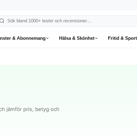
ök
å
änster & Abonnemang
Hälsa & Skönhet
Fritid & Sport
onsumentvalet
ch jämför pris, betyg och