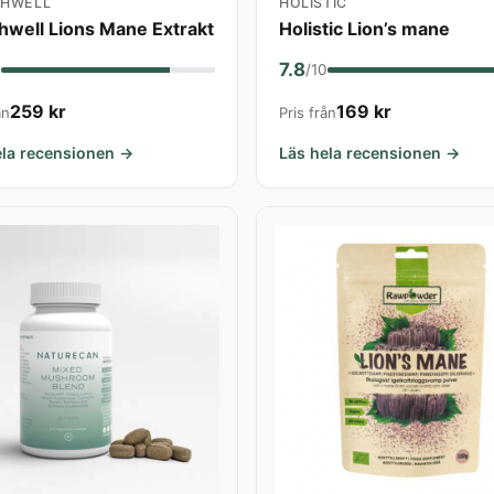
THWELL
HOLISTIC
hwell Lions Mane Extrakt
Holistic Lion’s mane
7.8
0
/10
259 kr
169 kr
ån
Pris från
ela recensionen →
Läs hela recensionen →