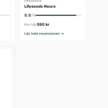
LIFESEEDS
Lifeseeds Neuro
8.8
/10
590 kr
Pris från
Läs hela recensionen →