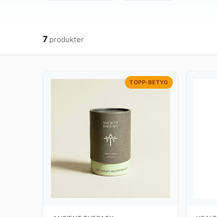
7
produkter
TOPP-BETYG