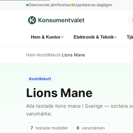
Oberoende jämförelser
Uppdateras dagligen
Konsument
valet
S
p
Hem & Kontor
Elektronik & Teknik
Tj
k
Hem
›
Kosttillskott
›
Lions Mane
Kosttillskott
Lions Mane
Alla testade lions mane i Sverige — sortera o
varumärke.
7
testade modeller
6
varumärken