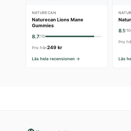
NATURECAN
NATU
Naturecan Lions Mane
Natu
Gummies
8.1
/10
8.7
/10
Pris fr
249 kr
Pris från
Läs hela recensionen →
Läs h