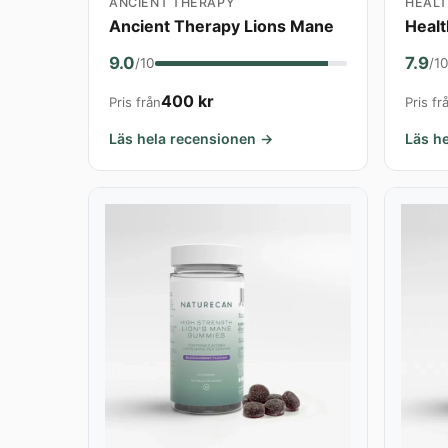
ANCIENT THERAPY
HEAL
Ancient Therapy Lions Mane
Healt
9.0
7.9
/10
/1
400 kr
Pris från
Pris fr
Läs hela recensionen →
Läs h