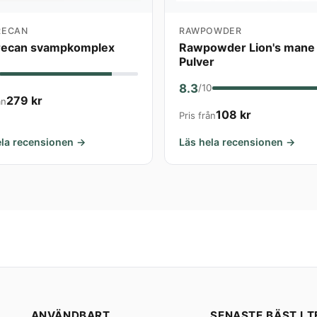
RECAN
RAWPOWDER
recan svampkomplex
Rawpowder Lion's mane
Pulver
8.3
/10
279 kr
ån
108 kr
Pris från
ela recensionen →
Läs hela recensionen →
ANVÄNDBART
SENASTE BÄST I T