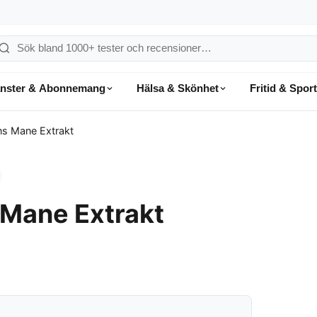
ök
å
änster & Abonnemang
Hälsa & Skönhet
Fritid & Sport
onsumentvalet
ns Mane Extrakt
 Mane Extrakt