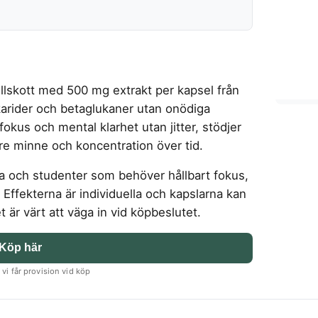
illskott med 500 mg extrakt per kapsel från
karider och betaglukaner utan onödiga
v fokus och mental klarhet utan jitter, stödjer
re minne och koncentration över tid.
 och studenter som behöver hållbart fokus,
 Effekterna är individuella och kapslarna kan
et är värt att väga in vid köpbeslutet.
Köp här
vi får provision vid köp