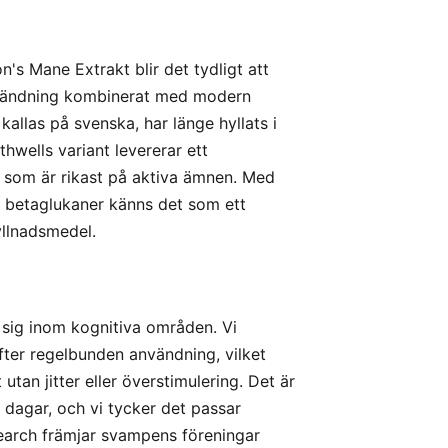
n's Mane Extrakt blir det tydligt att
 användning kombinerat med modern
allas på svenska, har länge hyllats i
thwells variant levererar ett
l som är rikast på aktiva ämnen. Med
 betaglukaner känns det som ett
yllnadsmedel.
 sig inom kognitiva områden. Vi
efter regelbunden användning, vilket
an jitter eller överstimulering. Det är
 dagar, och vi tycker det passar
esearch främjar svampens föreningar