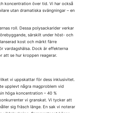
 och koncentration över tid. Vi har också
bilare utan dramatiska svängningar – en
rnas roll. Dessa polysackarider verkar
förebyggande, särskilt under höst- och
alanserad kost och märkt färre
 för vardagshälsa. Dock är effekterna
r att se hur kroppen reagerar.
lket vi uppskattar för dess inklusivitet.
inte upplevt några magproblem vid
sin höga koncentration – 40 %
nkurrenter vi granskat. Vi tycker att
ller sig fräsch länge. En sak vi noterar