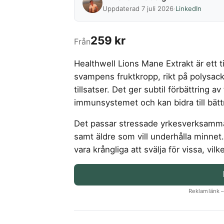
Uppdaterad 7 juli 2026
·
LinkedIn
259 kr
Från
Healthwell Lions Mane Extrakt är ett t
svampens fruktkropp, rikt på polysac
tillsatser. Det ger subtil förbättring a
immunsystemet och kan bidra till bätt
Det passar stressade yrkesverksamma
samt äldre som vill underhålla minnet.
vara krångliga att svälja för vissa, vilk
Reklamlänk – 