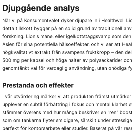
Djupgående analys
När vi på Konsumentvalet dyker djupare in i Healthwell Lio
detta tillskott bygger på en solid grund av traditionell
forskning. Lion's mane, eller igelkottstaggsvamp som den k
Asien för sina potentiella hälsoeffekter, och vi ser att Heal
högkvalitativt extrakt från svampens fruktkropp – den de
500 mg per kapsel och höga halter av polysackarider och
genomtänkt val för vardaglig användning, utan onödiga f
Prestanda och effekter
I vår utvärdering märker vi att produkten främst utmärker
upplever en subtil förbättring i fokus och mental klarhet 
stämmer överens med hur många beskriver en "ren" boost ut
som om tankarna flyter smidigare, särskilt under stressiga
perfekt för kontorsarbete eller studier. Baserat på vår r