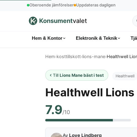
Oberoende jämförelser
Uppdateras dagligen
Konsument
valet
S
p
Hem & Kontor
Elektronik & Teknik
Tj
k
Hem
›
kosttillskott
›
lions-mane
›
Healthwell Lio
Till
Lions Mane bäst i test
Healthwell
Healthwell Lions
7.9
/10
Av
Love Lindberg