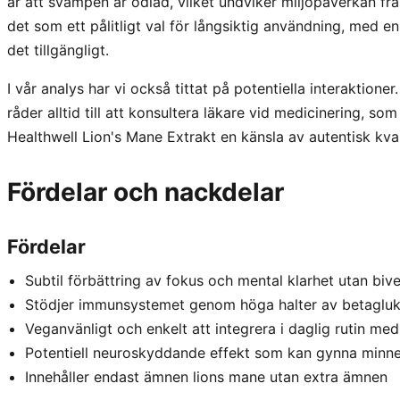
är att svampen är odlad, vilket undviker miljöpåverkan f
det som ett pålitligt val för långsiktig användning, med 
det tillgängligt.
I vår analys har vi också tittat på potentiella interaktioner
råder alltid till att konsultera läkare vid medicinering, som
Healthwell Lion's Mane Extrakt en känsla av autentisk kval
Fördelar och nackdelar
Fördelar
Subtil förbättring av fokus och mental klarhet utan bive
Stödjer immunsystemet genom höga halter av betagluk
Veganvänligt och enkelt att integrera i daglig rutin med
Potentiell neuroskyddande effekt som kan gynna minne 
Innehåller endast ämnen lions mane utan extra ämnen