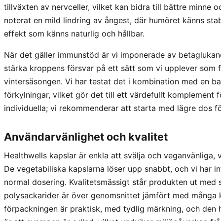
tillväxten av nervceller, vilket kan bidra till bättre minne
noterat en mild lindring av ångest, där humöret känns sta
effekt som känns naturlig och hållbar.
När det gäller immunstöd är vi imponerade av betaglukane
stärka kroppens försvar på ett sätt som vi upplever som 
vintersäsongen. Vi har testat det i kombination med en b
förkylningar, vilket gör det till ett värdefullt komplement
individuella; vi rekommenderar att starta med lägre dos fö
Användarvänlighet och kvalitet
Healthwells kapslar är enkla att svälja och veganvänliga, vi
De vegetabiliska kapslarna löser upp snabbt, och vi har 
normal dosering. Kvalitetsmässigt står produkten ut med 
polysackarider är över genomsnittet jämfört med många ko
förpackningen är praktisk, med tydlig märkning, och den hå