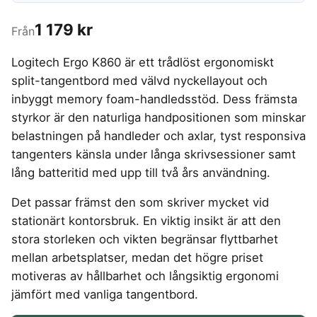
4-manna tält
Regnställ vandring
Rakapparat
Progressiva linser
Bilbarnstol
Badtunna
herr
Laddbox
FÖRSÄKRINGAR
GAMING
5-manna tält
Pop-up tält
Rödljusterapi
Toriska linser
1 179 kr
Cykelhjälm barn
Från
Sommardäck
Vandringsskor
Konsumentvägledning
Hundförsäkring
Skäggtrimmer
Gaming Dator
Trådlösa Gaming Hörlurar
6-manna tält
Taktält
GPS Klocka barn
HUSHÅLLSAPPARATER
KÖK
dam
Kattförsäkring
Logitech Ergo K860 är ett trådlöst ergonomiskt
Gaming Headset
VR Headset
Abborrespö
Tält
Robotdammsugare
Airfryer
Kockkniv
ACCESSOARER
UTELEK & AKTIVITETER
split-tangentbord med välvd nyckellayout och
Gaming hörlursställ
Skaftdammsugare
Familjetält
Tält budget
Brödrost
Köksassistent
MEDIA & TELEKOM
Solglasögon
inbyggt memory foam-handledsstöd. Dess främsta
Berg studsmatta
Steamer
Gaming Laptop
Jaktkängor
Vandringsbyxor
Dubbel
Liten airfryer
Bredband
Gungställning
Strykjärn
styrkor är den naturliga handpositionen som minskar
herr
Airfryer
Gaming router
Campingbord
Mobilabonnemang
Mikrovågsugn
KOSTTILLSKOTT
Lekstuga
belastningen på handleder och axlar, tyst responsiva
Vandringskängor
Elektrisk
Mobilt bredband
Gaming Skärm
Pizzaugn
Liten studsmatta
Ashwagandha
NAD
dam
tangenters känsla under långa skrivsessioner samt
Pizzaugn
TV Abonnemang
Gasol
Gaming Tangentbord
Nedgrävd studsmatta
Berberine
NMN
lång batteritid med upp till två års användning.
Elvisp
Skärbräda
Gamingbord
Oval studsmatta
SPORT
C vitamin
Omega 3
Gjutjärnsgryta
Rektangulär studsmatta
Smashjärn
Gamingmus
Det passar främst den som skriver mycket vid
Driver
Kollagen
Probiotika
Glassmaskin
Stor studsmatta
Stekbord
stationärt kontorsbruk. En viktig insikt är att den
Gamingstol
Golfklocka
Kosttillskott klimakteriet
Proteinpulver
Studsmatta
Kaffebryggare
Golfset
stora storleken och vikten begränsar flyttbarhet
Stekpanna
Kreatin
Shilajit
Kaffemaskin
LJUD & BILD
Träningsklocka dam
mellan arbetsplatser, medan det högre priset
Lions mane
Testosteron tillskott
Träningsklocka herr
Knivslip
75 Tum TV
Trådlösa hörlurar
motiveras av hållbarhet och långsiktig ergonomi
Magnesium
jämfört med vanliga tangentbord.
Bluetooth högtalare
TV 50 tum
LIVSMEDEL
SOVRUM
VITVAROR
Magnesium zink
Boombox
TV 55 tum