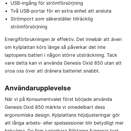
USB-ingång för strömförsörjning
Två USB-portar för en extra enhet att ansluta
Strömport som säkerställer tillräcklig
strömförsörjning
Energiförbrukningen är effektiv. Det innebär att även
om kylplattan körs länge så påverkar det inte
laptopens batteri i någon större utsträckning. Tack
vare detta kan vi använda Genesis Oxid 850 utan att
oroa oss över att dränera batteriet snabbt.
Användarupplevelse
När vi på Konsumentvalet först började använda
Genesis Oxid 850 märkte vi omedelbart dess
ergonomiska design. Kylplattans höjdjusteringar gör
att långa arbets- eller spelsessioner blir betydligt mer
bekväma. De fem justerbara fläktarna fungerar tyst