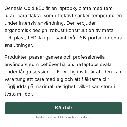
4-manna tält
Regnställ vandring
Rakapparat
Progressiva linser
Bilbarnstol
Badtunna
herr
Laddbox
FÖRSÄKRINGAR
Genesis Oxid 850 är en laptopkylplatta med fem
GAMING
5-manna tält
Pop-up tält
Rödljusterapi
Toriska linser
Cykelhjälm barn
Sommardäck
Vandringsskor
Konsumentvägledning
Hundförsäkring
justerbara fläktar som effektivt sänker temperaturen
Skäggtrimmer
Gaming Dator
Trådlösa Gaming Hörlurar
6-manna tält
Taktält
GPS Klocka barn
HUSHÅLLSAPPARATER
KÖK
dam
Kattförsäkring
under intensiv användning. Den erbjuder
Gaming Headset
VR Headset
Abborrespö
Tält
Robotdammsugare
Airfryer
Kockkniv
ACCESSOARER
ergonomisk design, robust konstruktion av metall
UTELEK & AKTIVITETER
Gaming hörlursställ
Skaftdammsugare
Familjetält
Tält budget
Brödrost
Köksassistent
MEDIA & TELEKOM
och plast, LED-lampor samt två USB-portar för extra
Solglasögon
Berg studsmatta
Steamer
Gaming Laptop
Jaktkängor
Vandringsbyxor
Dubbel
Liten airfryer
Bredband
anslutningar.
Gungställning
Strykjärn
herr
Airfryer
Gaming router
Campingbord
Mobilabonnemang
Mikrovågsugn
KOSTTILLSKOTT
Lekstuga
Vandringskängor
Elektrisk
Mobilt bredband
Produkten passar gamers och professionella
Gaming Skärm
Pizzaugn
Liten studsmatta
Ashwagandha
NAD
dam
Pizzaugn
TV Abonnemang
användare som behöver hålla sina laptops svala
Gasol
Gaming Tangentbord
Nedgrävd studsmatta
Berberine
NMN
Elvisp
under långa sessioner. En viktig insikt är att den kan
Skärbräda
Gamingbord
Oval studsmatta
SPORT
C vitamin
Omega 3
Gjutjärnsgryta
vara tung att bära med sig och att fläktarna blir
Rektangulär studsmatta
Smashjärn
Gamingmus
Driver
Kollagen
Probiotika
Glassmaskin
Stor studsmatta
högljudda på maximal hastighet, vilket kan störa i
Stekbord
Gamingstol
Golfklocka
Kosttillskott klimakteriet
Proteinpulver
Studsmatta
tysta miljöer.
Kaffebryggare
Golfset
Stekpanna
Kreatin
Shilajit
Kaffemaskin
LJUD & BILD
Träningsklocka dam
Lions mane
Testosteron tillskott
Köp här
Träningsklocka herr
Knivslip
75 Tum TV
Trådlösa hörlurar
Magnesium
Reklamlänk – vi får provision vid köp
Bluetooth högtalare
TV 50 tum
LIVSMEDEL
SOVRUM
VITVAROR
Magnesium zink
Boombox
TV 55 tum