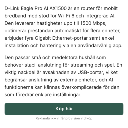
4-manna tält
Regnställ vandring
Rakapparat
Progressiva linser
Bilbarnstol
Badtunna
herr
Laddbox
FÖRSÄKRINGAR
D-Link Eagle Pro AI AX1500 är en router för mobilt
GAMING
5-manna tält
Pop-up tält
Rödljusterapi
Toriska linser
Cykelhjälm barn
Sommardäck
Vandringsskor
Konsumentvägledning
Hundförsäkring
bredband med stöd för Wi-Fi 6 och integrerad AI.
Skäggtrimmer
Gaming Dator
Trådlösa Gaming Hörlurar
6-manna tält
Taktält
GPS Klocka barn
HUSHÅLLSAPPARATER
KÖK
dam
Kattförsäkring
Den levererar hastigheter upp till 1500 Mbps,
Gaming Headset
VR Headset
Abborrespö
Tält
Robotdammsugare
Airfryer
Kockkniv
ACCESSOARER
optimerar prestandan automatiskt för flera enheter,
UTELEK & AKTIVITETER
Gaming hörlursställ
Skaftdammsugare
Familjetält
Tält budget
Brödrost
Köksassistent
MEDIA & TELEKOM
erbjuder fyra Gigabit Ethernet-portar samt enkel
Solglasögon
Berg studsmatta
Steamer
Gaming Laptop
Jaktkängor
Vandringsbyxor
Dubbel
Liten airfryer
Bredband
installation och hantering via en användarvänlig app.
Gungställning
Strykjärn
herr
Airfryer
Gaming router
Campingbord
Mobilabonnemang
Mikrovågsugn
KOSTTILLSKOTT
Lekstuga
Vandringskängor
Elektrisk
Mobilt bredband
Den passar små och medelstora hushåll som
Gaming Skärm
Pizzaugn
Liten studsmatta
Ashwagandha
NAD
dam
Pizzaugn
TV Abonnemang
behöver stabil anslutning för streaming och spel. En
Gasol
Gaming Tangentbord
Nedgrävd studsmatta
Berberine
NMN
Elvisp
viktig nackdel är avsaknaden av USB-portar, vilket
Skärbräda
Gamingbord
Oval studsmatta
SPORT
C vitamin
Omega 3
Gjutjärnsgryta
begränsar anslutning av externa enheter, och AI-
Rektangulär studsmatta
Smashjärn
Gamingmus
Driver
Kollagen
Probiotika
Glassmaskin
Stor studsmatta
funktionerna kan kännas överkomplicerade för den
Stekbord
Gamingstol
Golfklocka
Kosttillskott klimakteriet
Proteinpulver
Studsmatta
som föredrar enklare inställningar.
Kaffebryggare
Golfset
Stekpanna
Kreatin
Shilajit
Kaffemaskin
LJUD & BILD
Träningsklocka dam
Lions mane
Testosteron tillskott
Köp här
Träningsklocka herr
Knivslip
75 Tum TV
Trådlösa hörlurar
Magnesium
Reklamlänk – vi får provision vid köp
Bluetooth högtalare
TV 50 tum
LIVSMEDEL
SOVRUM
VITVAROR
Magnesium zink
Boombox
TV 55 tum