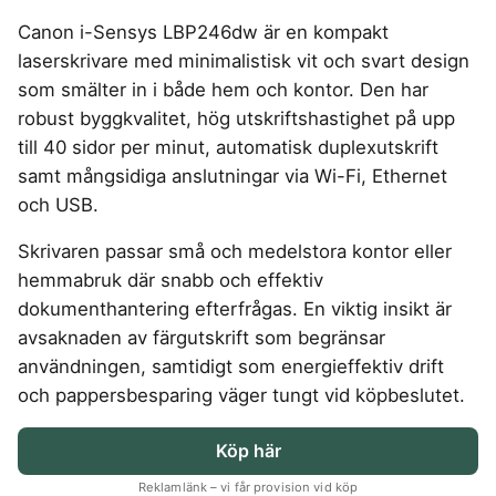
4-manna tält
Regnställ vandring
Rakapparat
Progressiva linser
Bilbarnstol
Badtunna
herr
Laddbox
FÖRSÄKRINGAR
Canon i-Sensys LBP246dw är en kompakt
GAMING
5-manna tält
Pop-up tält
Rödljusterapi
Toriska linser
Cykelhjälm barn
Sommardäck
Vandringsskor
Konsumentvägledning
Hundförsäkring
laserskrivare med minimalistisk vit och svart design
Skäggtrimmer
Gaming Dator
Trådlösa Gaming Hörlurar
6-manna tält
Taktält
GPS Klocka barn
HUSHÅLLSAPPARATER
KÖK
dam
Kattförsäkring
som smälter in i både hem och kontor. Den har
Gaming Headset
VR Headset
Abborrespö
Tält
Robotdammsugare
Airfryer
Kockkniv
ACCESSOARER
robust byggkvalitet, hög utskriftshastighet på upp
UTELEK & AKTIVITETER
Gaming hörlursställ
Skaftdammsugare
Familjetält
Tält budget
Brödrost
Köksassistent
MEDIA & TELEKOM
till 40 sidor per minut, automatisk duplexutskrift
Solglasögon
Berg studsmatta
Steamer
Gaming Laptop
Jaktkängor
Vandringsbyxor
Dubbel
Liten airfryer
Bredband
samt mångsidiga anslutningar via Wi-Fi, Ethernet
Gungställning
Strykjärn
herr
Airfryer
Gaming router
Campingbord
Mobilabonnemang
Mikrovågsugn
KOSTTILLSKOTT
och USB.
Lekstuga
Vandringskängor
Elektrisk
Mobilt bredband
Gaming Skärm
Pizzaugn
Liten studsmatta
Ashwagandha
NAD
dam
Pizzaugn
TV Abonnemang
Skrivaren passar små och medelstora kontor eller
Gasol
Gaming Tangentbord
Nedgrävd studsmatta
Berberine
NMN
Elvisp
hemmabruk där snabb och effektiv
Skärbräda
Gamingbord
Oval studsmatta
SPORT
C vitamin
Omega 3
Gjutjärnsgryta
dokumenthantering efterfrågas. En viktig insikt är
Rektangulär studsmatta
Smashjärn
Gamingmus
Driver
Kollagen
Probiotika
Glassmaskin
Stor studsmatta
avsaknaden av färgutskrift som begränsar
Stekbord
Gamingstol
Golfklocka
Kosttillskott klimakteriet
Proteinpulver
Studsmatta
användningen, samtidigt som energieffektiv drift
Kaffebryggare
Golfset
Stekpanna
Kreatin
Shilajit
och pappersbesparing väger tungt vid köpbeslutet.
Kaffemaskin
LJUD & BILD
Träningsklocka dam
Lions mane
Testosteron tillskott
Träningsklocka herr
Knivslip
75 Tum TV
Trådlösa hörlurar
Köp här
Magnesium
Bluetooth högtalare
TV 50 tum
LIVSMEDEL
SOVRUM
VITVAROR
Magnesium zink
Reklamlänk – vi får provision vid köp
Boombox
TV 55 tum