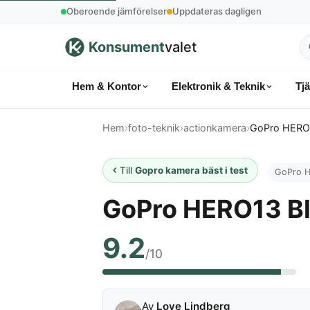
Oberoende jämförelser
Uppdateras dagligen
Konsument
valet
S
p
Hem & Kontor
Elektronik & Teknik
Tj
k
Hem
›
foto-teknik
›
actionkamera
›
GoPro HERO
Till
Gopro kamera bäst i test
GoPro 
GoPro HERO13 B
9.2
/10
Av
Love Lindberg