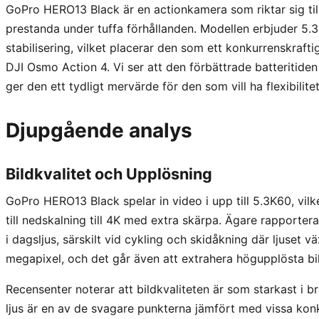
GoPro HERO13 Black är en actionkamera som riktar sig til
prestanda under tuffa förhållanden. Modellen erbjuder 5
stabilisering, vilket placerar den som ett konkurrenskraftig
DJI Osmo Action 4. Vi ser att den förbättrade batteritide
ger den ett tydligt mervärde för den som vill ha flexibilit
Djupgående analys
Bildkvalitet och Upplösning
GoPro HERO13 Black spelar in video i upp till 5.3K60, vil
till nedskalning till 4K med extra skärpa. Ägare rapporte
i dagsljus, särskilt vid cykling och skidåkning där ljuset väx
megapixel, och det går även att extrahera högupplösta bild
Recensenter noterar att bildkvaliteten är som starkast i 
ljus är en av de svagare punkterna jämfört med vissa ko