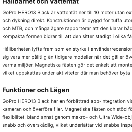
Hållbarhet och Vattentät
GoPro HERO13 Black är vattentät ner till 10 meter utan ext
och dykning direkt. Konstruktionen är byggd för tuffa uto
och MTB, och många ägare rapporterar att den klarar bå
kompakta formen bidrar till att den sitter stadigt i olika fä
Hållbarheten lyfts fram som en styrka i användarrecensi
sig vara mer pålitlig än tidigare modeller när det gäller ö
varma miljöer. Magnetiska fästen gör det enkelt att mon
vilket uppskattas under aktiviteter där man behöver byta 
Funktioner och Lägen
GoPro HERO13 Black har en förbättrad app-integration via
kameran och överföra filer. Magnetiska fästen och stöd fö
flexibilitet, bland annat genom makro- och Ultra Wide-o
snabb och överskådlig, vilket underlättar vid snabba inspe