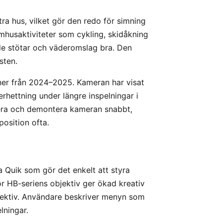
ra hus, vilket gör den redo för simning
mhusaktiviteter som cykling, skidåkning
de stötar och väderomslag bra. Den
sten.
oner från 2024–2025. Kameran har visat
verhettning under längre inspelningar i
tera och demontera kameran snabbt,
position ofta.
 Quik som gör det enkelt att styra
r HB-seriens objektiv ger ökad kreativ
bjektiv. Användare beskriver menyn som
lningar.