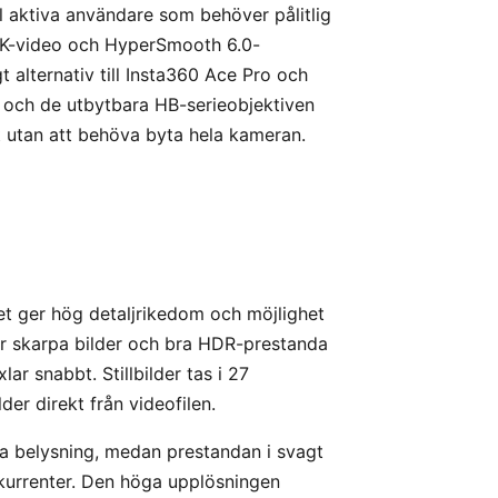
l aktiva användare som behöver pålitlig
.3K-video och HyperSmooth 6.0-
t alternativ till Insta360 Ace Pro och
n och de utbytbara HB-serieobjektiven
et utan att behöva byta hela kameran.
ket ger hög detaljrikedom och möjlighet
rar skarpa bilder och bra HDR-prestanda
lar snabbt. Stillbilder tas i 27
er direkt från videofilen.
bra belysning, medan prestandan i svagt
nkurrenter. Den höga upplösningen