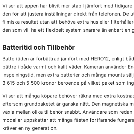
Vi ser att appen har blivit mer stabil jämfört med tidiga
den för att justera inställningar direkt från telefonen. De
filmiska resultat utan att behöva extra hus eller filterhållar
den som vill ha ett flexibelt system snarare än enbart en
Batteritid och Tillbehör
Batteritiden är förbättrad jämfört med HERO12, enligt bå
bättre i både varmt och kallt väder. Kameran använder En
inspelningstid, men extra batterier och många mounts säljs
3 615 och 5 500 kronor beroende på vilket paket som ing
Vi ser att många köpare behöver räkna med extra kostnade
eftersom grundpaketet är ganska nätt. Den magnetiska mo
växla mellan olika tillbehör snabbt. Användare som redan 
modeller uppskattar att många fästen fortfarande funger
kräver en ny generation.