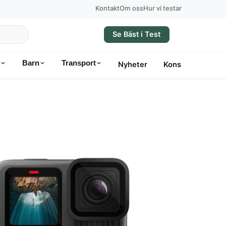
Kontakt
Om oss
Hur vi testar
Se Bäst i Test
Barn
Transport
Nyheter
Konsumentvägle