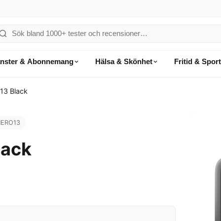
ök
å
änster & Abonnemang
Hälsa & Skönhet
Fritid & Sport
onsumentvalet
13 Black
HERO13
lack