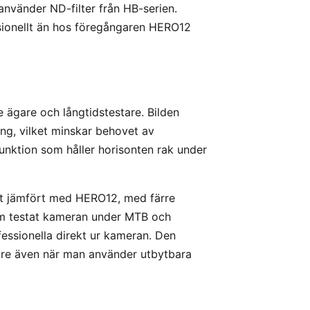
använder ND-filter från HB-serien.
sionellt än hos föregångaren HERO12
 ägare och långtidstestare. Bilden
äng, vilket minskar behovet av
unktion som håller horisonten rak under
amåt jämfört med HERO12, med färre
om testat kameran under MTB och
essionella direkt ur kameran. Den
ttre även när man använder utbytbara