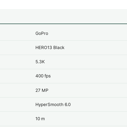
GoPro
HERO13 Black
5.3K
400 fps
27 MP
HyperSmooth 6.0
10 m