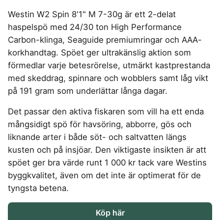
4-manna tält
Regnställ vandring
Rakapparat
Progressiva linser
Bilbarnstol
Badtunna
herr
Laddbox
FÖRSÄKRINGAR
Westin W2 Spin 8'1" M 7-30g är ett 2-delat
GAMING
5-manna tält
Pop-up tält
Rödljusterapi
Toriska linser
Cykelhjälm barn
Sommardäck
Vandringsskor
Konsumentvägledning
Hundförsäkring
haspelspö med 24/30 ton High Performance
Skäggtrimmer
Gaming Dator
Trådlösa Gaming Hörlurar
6-manna tält
Taktält
GPS Klocka barn
HUSHÅLLSAPPARATER
KÖK
dam
Kattförsäkring
Carbon-klinga, Seaguide premiumringar och AAA-
Gaming Headset
VR Headset
Abborrespö
Tält
Robotdammsugare
Airfryer
Kockkniv
ACCESSOARER
korkhandtag. Spöet ger ultrakänslig aktion som
UTELEK & AKTIVITETER
Gaming hörlursställ
Skaftdammsugare
Familjetält
Tält budget
Brödrost
Köksassistent
MEDIA & TELEKOM
förmedlar varje betesrörelse, utmärkt kastprestanda
Solglasögon
Berg studsmatta
Steamer
Gaming Laptop
Jaktkängor
Vandringsbyxor
Dubbel
Liten airfryer
Bredband
med skeddrag, spinnare och wobblers samt låg vikt
Gungställning
Strykjärn
herr
Airfryer
Gaming router
Campingbord
Mobilabonnemang
Mikrovågsugn
KOSTTILLSKOTT
på 191 gram som underlättar långa dagar.
Lekstuga
Vandringskängor
Elektrisk
Mobilt bredband
Gaming Skärm
Pizzaugn
Liten studsmatta
Ashwagandha
NAD
dam
Pizzaugn
TV Abonnemang
Det passar den aktiva fiskaren som vill ha ett enda
Gasol
Gaming Tangentbord
Nedgrävd studsmatta
Berberine
NMN
Elvisp
mångsidigt spö för havsöring, abborre, gös och
Skärbräda
Gamingbord
Oval studsmatta
SPORT
C vitamin
Omega 3
Gjutjärnsgryta
liknande arter i både söt- och saltvatten längs
Rektangulär studsmatta
Smashjärn
Gamingmus
Driver
Kollagen
Probiotika
Glassmaskin
Stor studsmatta
kusten och på insjöar. Den viktigaste insikten är att
Stekbord
Gamingstol
Golfklocka
Kosttillskott klimakteriet
Proteinpulver
Studsmatta
spöet ger bra värde runt 1 000 kr tack vare Westins
Kaffebryggare
Golfset
Stekpanna
Kreatin
Shilajit
byggkvalitet, även om det inte är optimerat för de
Kaffemaskin
LJUD & BILD
Träningsklocka dam
Lions mane
Testosteron tillskott
tyngsta betena.
Träningsklocka herr
Knivslip
75 Tum TV
Trådlösa hörlurar
Magnesium
Bluetooth högtalare
TV 50 tum
Köp här
LIVSMEDEL
SOVRUM
VITVAROR
Magnesium zink
Boombox
TV 55 tum