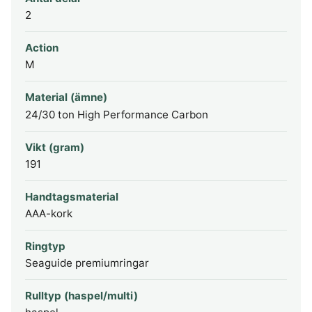
2
Action
M
Material (ämne)
24/30 ton High Performance Carbon
Vikt (gram)
191
Handtagsmaterial
AAA-kork
Ringtyp
Seaguide premiumringar
Rulltyp (haspel/multi)