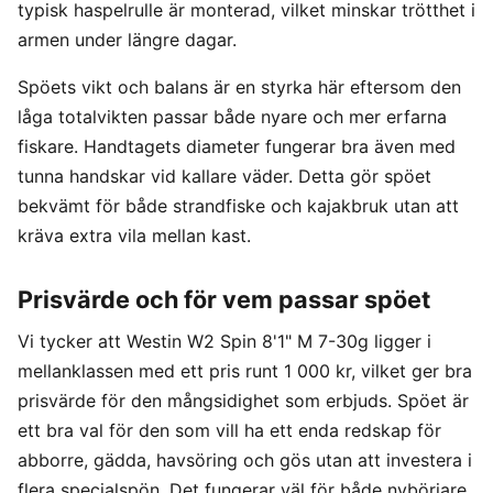
typisk haspelrulle är monterad, vilket minskar trötthet i
armen under längre dagar.
Spöets vikt och balans är en styrka här eftersom den
låga totalvikten passar både nyare och mer erfarna
fiskare. Handtagets diameter fungerar bra även med
tunna handskar vid kallare väder. Detta gör spöet
bekvämt för både strandfiske och kajakbruk utan att
kräva extra vila mellan kast.
Prisvärde och för vem passar spöet
Vi tycker att Westin W2 Spin 8'1" M 7-30g ligger i
mellanklassen med ett pris runt 1 000 kr, vilket ger bra
prisvärde för den mångsidighet som erbjuds. Spöet är
ett bra val för den som vill ha ett enda redskap för
abborre, gädda, havsöring och gös utan att investera i
flera specialspön. Det fungerar väl för både nybörjare