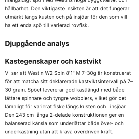
mångsidigt spö med Westins höga byggkvalitet och
hållbarhet. Den viktigaste insikten är att det fungerar
utmärkt längs kusten och på insjöar för den som vill
ha ett enda spö till varierad rovfisk.
Djupgående analys
Kastegenskaper och kastvikt
Vi ser att Westin W2 Spin 8'1" M 7-30g är konstruerat
för att matcha sitt deklarerade kastviktsintervall på 7–
30 gram. Spöet levererar god kastlängd med både
lättare spinnare och tyngre wobblers, vilket gör det
lämpligt för varierat fiske längs kusten och i insjöar.
Den 243 cm långa 2-delade konstruktionen ger en
balanserad känsla som underlättar både över- och
underkastning utan att kräva överdriven kraft.