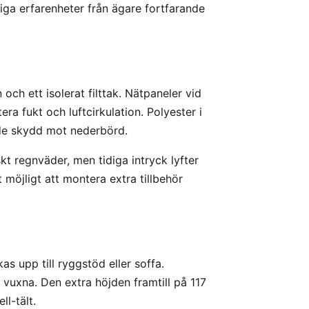
iga erfarenheter från ägare fortfarande
ch ett isolerat filttak. Nätpaneler vid
era fukt och luftcirkulation. Polyester i
nde skydd mot nederbörd.
t regnväder, men tidiga intryck lyfter
t möjligt att montera extra tillbehör
s upp till ryggstöd eller soffa.
vuxna. Den extra höjden framtill på 117
l-tält.