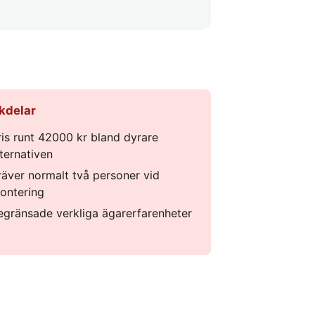
kdelar
ris runt 42000 kr bland dyrare
lternativen
räver normalt två personer vid
ontering
egränsade verkliga ägarerfarenheter