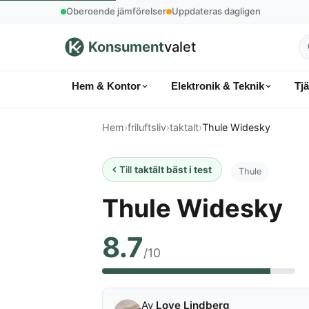
Oberoende jämförelser
Uppdateras dagligen
Konsument
valet
S
p
Hem & Kontor
Elektronik & Teknik
Tj
k
Hem
›
friluftsliv
›
taktalt
›
Thule Widesky
Till
taktält bäst i test
Thule
Thule Widesky
8.7
/10
Av
Love Lindberg