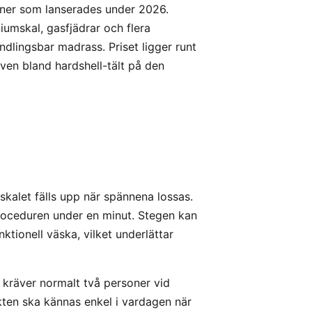
soner som lanserades under 2026.
umskal, gasfjädrar och flera
lingsbar madrass. Priset ligger runt
tiven bland hardshell-tält på den
skalet fälls upp när spännena lossas.
proceduren under en minut. Stegen kan
ktionell väska, vilket underlättar
 kräver normalt två personer vid
kten ska kännas enkel i vardagen när