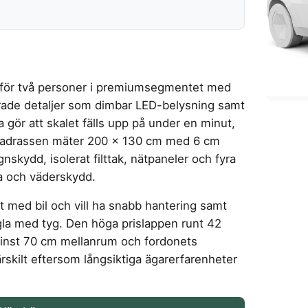
lt för två personer i premiumsegmentet med
erade detaljer som dimbar LED-belysning samt
gör att skalet fälls upp på under en minut,
h madrassen mäter 200 × 130 cm med 6 cm
gnskydd, isolerat filttak, nätpaneler och fyra
sla och väderskydd.
et med bil och vill ha snabb hantering samt
la med tyg. Den höga prislappen runt 42
minst 70 cm mellanrum och fordonets
särskilt eftersom långsiktiga ägarerfarenheter