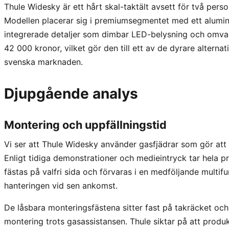
Thule Widesky är ett hårt skal-taktält avsett för två per
Modellen placerar sig i premiumsegmentet med ett alumini
integrerade detaljer som dimbar LED-belysning och omvand
42 000 kronor, vilket gör den till ett av de dyrare alterna
svenska marknaden.
Djupgående analys
Montering och uppfällningstid
Vi ser att Thule Widesky använder gasfjädrar som gör att 
Enligt tidiga demonstrationer och medieintryck tar hela 
fästas på valfri sida och förvaras i en medföljande multifun
hanteringen vid sen ankomst.
De låsbara monteringsfästena sitter fast på takräcket och
montering trots gasassistansen. Thule siktar på att produ