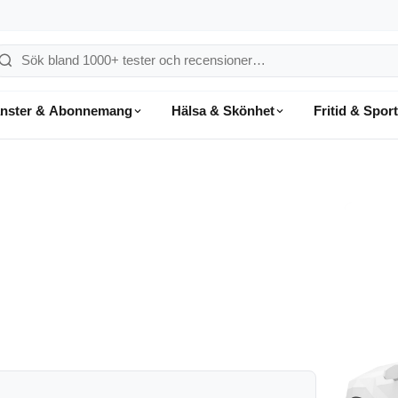
ök
å
änster & Abonnemang
Hälsa & Skönhet
Fritid & Sport
onsumentvalet