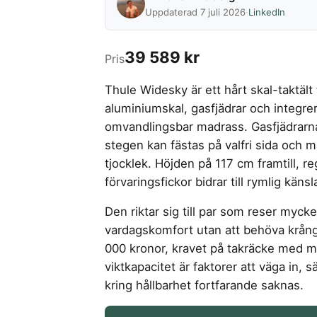
Uppdaterad 7 juli 2026
·
LinkedIn
39 589 kr
Pris
Thule Widesky är ett hårt skal-taktä
aluminiumskal, gasfjädrar och integr
omvandlingsbar madrass. Gasfjädrarna 
stegen kan fästas på valfri sida oc
tjocklek. Höjden på 117 cm framtill, re
förvaringsfickor bidrar till rymlig kän
Den riktar sig till par som reser myck
vardagskomfort utan att behöva krång
000 kronor, kravet på takräcke med 
viktkapacitet är faktorer att väga in, 
kring hållbarhet fortfarande saknas.