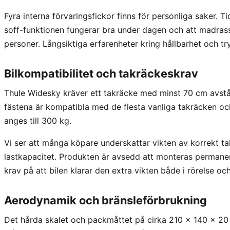
Fyra interna förvaringsfickor finns för personliga saker
soff-funktionen fungerar bra under dagen och att madras
personer. Långsiktiga erfarenheter kring hållbarhet och t
Bilkompatibilitet och takräckeskrav
Thule Widesky kräver ett takräcke med minst 70 cm avstå
fästena är kompatibla med de flesta vanliga takräcken och
anges till 300 kg.
Vi ser att många köpare underskattar vikten av korrekt 
lastkapacitet. Produkten är avsedd att monteras permanent
krav på att bilen klarar den extra vikten både i rörelse och
Aerodynamik och bränsleförbrukning
Det hårda skalet och packmåttet på cirka 210 × 140 × 20 c