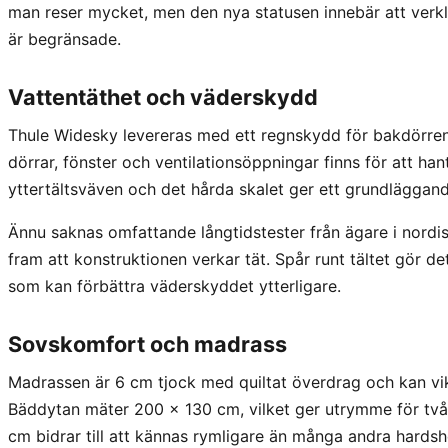
man reser mycket, men den nya statusen innebär att verkl
är begränsade.
Vattentäthet och väderskydd
Thule Widesky levereras med ett regnskydd för bakdörren o
dörrar, fönster och ventilationsöppningar finns för att hant
yttertältsväven och det hårda skalet ger ett grundlägga
Ännu saknas omfattande långtidstester från ägare i nordisk
fram att konstruktionen verkar tät. Spår runt tältet gör de
som kan förbättra väderskyddet ytterligare.
Sovskomfort och madrass
Madrassen är 6 cm tjock med quiltat överdrag och kan vika
Bäddytan mäter 200 × 130 cm, vilket ger utrymme för två 
cm bidrar till att kännas rymligare än många andra hardshel