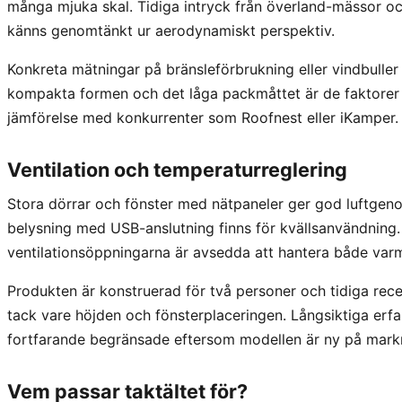
många mjuka skal. Tidiga intryck från överland-mässor o
känns genomtänkt ur aerodynamiskt perspektiv.
Konkreta mätningar på bränsleförbrukning eller vindbuller 
kompakta formen och det låga packmåttet är de faktorer s
jämförelse med konkurrenter som Roofnest eller iKamper.
Ventilation och temperaturreglering
Stora dörrar och fönster med nätpaneler ger god luftgen
belysning med USB-anslutning finns för kvällsanvändning. 
ventilationsöppningarna är avsedda att hantera både varm
Produkten är konstruerad för två personer och tidiga rec
tack vare höjden och fönsterplaceringen. Långsiktiga erfa
fortfarande begränsade eftersom modellen är ny på mark
Vem passar taktältet för?