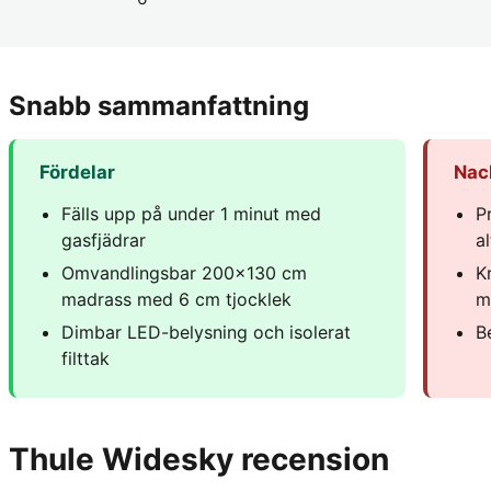
Snabb sammanfattning
Fördelar
Nac
Fälls upp på under 1 minut med
P
gasfjädrar
a
Omvandlingsbar 200x130 cm
K
madrass med 6 cm tjocklek
m
Dimbar LED-belysning och isolerat
B
filttak
Thule Widesky recension