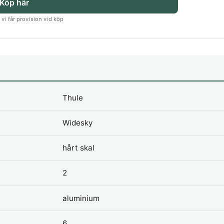
Köp här
vi får provision vid köp
Thule
Widesky
hårt skal
2
aluminium
6