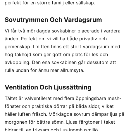
perfekt för en större familj eller sällskap.
Sovutrymmen Och Vardagsrum
Vi får två mörklagda sovkabiner placerade i vardera
änden. Perfekt om vi vill ha både privatliv och
gemenskap. I mitten finns ett stort vardagsrum med
hög takhöjd som ger gott om plats för lek och
avkoppling. Den ena sovkabinen går dessutom att
rulla undan för ännu mer allrumsyta.
Ventilation Och Ljussättning
Tältet är välventilerat med flera öppningsbara mesh-
fönster och praktiska dörrar på båda sidor, vilket
håller luften fräsch. Mörklagda sovrum dämpar ljus på
morgonen för bättre sömn. Ljusa färgtoner i taket
bidrar till en trivsam och ljus inomhusmiljö.