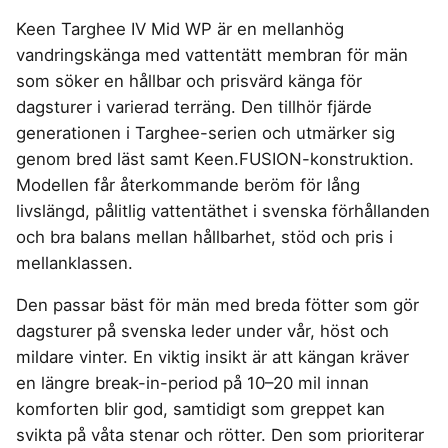
4-manna tält
Regnställ vandring
Rakapparat
Progressiva linser
Bilbarnstol
Badtunna
herr
Laddbox
FÖRSÄKRINGAR
Keen Targhee IV Mid WP är en mellanhög
GAMING
5-manna tält
Pop-up tält
Rödljusterapi
Toriska linser
Cykelhjälm barn
Sommardäck
Vandringsskor
Konsumentvägledning
Hundförsäkring
vandringskänga med vattentätt membran för män
Skäggtrimmer
Gaming Dator
Trådlösa Gaming Hörlurar
6-manna tält
Taktält
GPS Klocka barn
HUSHÅLLSAPPARATER
KÖK
dam
Kattförsäkring
som söker en hållbar och prisvärd känga för
Gaming Headset
VR Headset
Abborrespö
Tält
Robotdammsugare
Airfryer
Kockkniv
ACCESSOARER
dagsturer i varierad terräng. Den tillhör fjärde
UTELEK & AKTIVITETER
Gaming hörlursställ
Skaftdammsugare
Familjetält
Tält budget
Brödrost
Köksassistent
MEDIA & TELEKOM
generationen i Targhee-serien och utmärker sig
Solglasögon
Berg studsmatta
Steamer
Gaming Laptop
Jaktkängor
Vandringsbyxor
Dubbel
Liten airfryer
Bredband
genom bred läst samt Keen.FUSION-konstruktion.
Gungställning
Strykjärn
herr
Airfryer
Gaming router
Campingbord
Mobilabonnemang
Mikrovågsugn
KOSTTILLSKOTT
Modellen får återkommande beröm för lång
Lekstuga
Vandringskängor
Elektrisk
Mobilt bredband
Gaming Skärm
Pizzaugn
Liten studsmatta
livslängd, pålitlig vattentäthet i svenska förhållanden
Ashwagandha
MSM
dam
Pizzaugn
TV Abonnemang
Gasol
Gaming Tangentbord
Nedgrävd studsmatta
och bra balans mellan hållbarhet, stöd och pris i
Berberine
NAD
Elvisp
Skärbräda
Gamingbord
Oval studsmatta
SPORT
mellanklassen.
C vitamin
NMN
Gjutjärnsgryta
Rektangulär studsmatta
Smashjärn
Gamingmus
Driver
Elektrolyter
Omega 3
Glassmaskin
Stor studsmatta
Den passar bäst för män med breda fötter som gör
Stekbord
Gamingstol
Golfklocka
Kollagen
Probiotika
Studsmatta
dagsturer på svenska leder under vår, höst och
Kaffebryggare
Golfset
Stekpanna
Kosttillskott klimakteriet
Proteinpulver
mildare vinter. En viktig insikt är att kängan kräver
Kaffemaskin
LJUD & BILD
Träningsklocka dam
Kreatin
Shilajit
en längre break-in-period på 10–20 mil innan
Träningsklocka herr
Knivslip
75 Tum TV
Trådlösa hörlurar
Lions mane
Testosteron tillskott
komforten blir god, samtidigt som greppet kan
Bluetooth högtalare
TV 50 tum
LIVSMEDEL
SOVRUM
VITVAROR
svikta på våta stenar och rötter. Den som prioriterar
Magnesium
Boombox
TV 55 tum