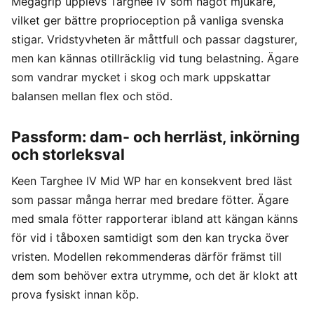
Megagrip upplevs Targhee IV som något mjukare,
vilket ger bättre proprioception på vanliga svenska
stigar. Vridstyvheten är måttfull och passar dagsturer,
men kan kännas otillräcklig vid tung belastning. Ägare
som vandrar mycket i skog och mark uppskattar
balansen mellan flex och stöd.
Passform: dam- och herrläst, inkörning
och storleksval
Keen Targhee IV Mid WP har en konsekvent bred läst
som passar många herrar med bredare fötter. Ägare
med smala fötter rapporterar ibland att kängan känns
för vid i tåboxen samtidigt som den kan trycka över
vristen. Modellen rekommenderas därför främst till
dem som behöver extra utrymme, och det är klokt att
prova fysiskt innan köp.