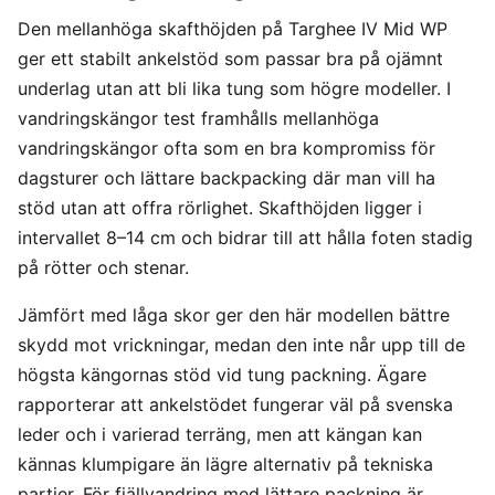
Den mellanhöga skafthöjden på Targhee IV Mid WP
ger ett stabilt ankelstöd som passar bra på ojämnt
underlag utan att bli lika tung som högre modeller. I
vandringskängor test framhålls mellanhöga
vandringskängor ofta som en bra kompromiss för
dagsturer och lättare backpacking där man vill ha
stöd utan att offra rörlighet. Skafthöjden ligger i
intervallet 8–14 cm och bidrar till att hålla foten stadig
på rötter och stenar.
Jämfört med låga skor ger den här modellen bättre
skydd mot vrickningar, medan den inte når upp till de
högsta kängornas stöd vid tung packning. Ägare
rapporterar att ankelstödet fungerar väl på svenska
leder och i varierad terräng, men att kängan kan
kännas klumpigare än lägre alternativ på tekniska
partier. För fjällvandring med lättare packning är