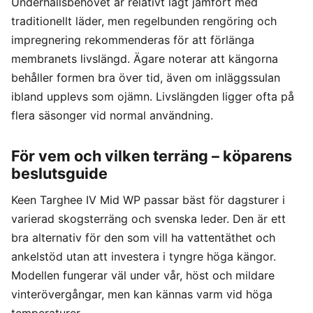
Underhållsbehovet är relativt lågt jämfört med
traditionellt läder, men regelbunden rengöring och
impregnering rekommenderas för att förlänga
membranets livslängd. Ägare noterar att kängorna
behåller formen bra över tid, även om inläggssulan
ibland upplevs som ojämn. Livslängden ligger ofta på
flera säsonger vid normal användning.
För vem och vilken terräng – köparens
beslutsguide
Keen Targhee IV Mid WP passar bäst för dagsturer i
varierad skogsterräng och svenska leder. Den är ett
bra alternativ för den som vill ha vattentäthet och
ankelstöd utan att investera i tyngre höga kängor.
Modellen fungerar väl under vår, höst och mildare
vinterövergångar, men kan kännas varm vid höga
temperaturer.