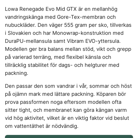
4-manna tält
Regnställ vandring
Rakapparat
Progressiva linser
Bilbarnstol
Badtunna
herr
Laddbox
FÖRSÄKRINGAR
Lowa Renegade Evo Mid GTX är en mellanhög
GAMING
5-manna tält
Pop-up tält
Rödljusterapi
Toriska linser
Cykelhjälm barn
Sommardäck
Vandringsskor
Konsumentvägledning
Hundförsäkring
vandringskänga med Gore-Tex-membran och
Skäggtrimmer
Gaming Dator
Trådlösa Gaming Hörlurar
6-manna tält
Taktält
GPS Klocka barn
HUSHÅLLSAPPARATER
KÖK
dam
Kattförsäkring
nubuckläder. Den väger 555 gram per sko, tillverkas
Gaming Headset
VR Headset
Abborrespö
Tält
Robotdammsugare
Airfryer
Kockkniv
ACCESSOARER
i Slovakien och har Monowrap-konstruktion med
UTELEK & AKTIVITETER
Gaming hörlursställ
Skaftdammsugare
Familjetält
Tält budget
Brödrost
Köksassistent
MEDIA & TELEKOM
DuraPU-mellansula samt Vibram EVO-yttersula.
Solglasögon
Berg studsmatta
Steamer
Gaming Laptop
Jaktkängor
Vandringsbyxor
Dubbel
Liten airfryer
Bredband
Modellen ger bra balans mellan stöd, vikt och grepp
Gungställning
Strykjärn
herr
Airfryer
Gaming router
Campingbord
Mobilabonnemang
Mikrovågsugn
KOSTTILLSKOTT
på varierad terräng, med flexibel känsla och
Lekstuga
Vandringskängor
Elektrisk
Mobilt bredband
Gaming Skärm
Pizzaugn
Liten studsmatta
tillräcklig stabilitet för dags- och helgturer med
Ashwagandha
NAD
dam
Pizzaugn
TV Abonnemang
Gasol
Gaming Tangentbord
Nedgrävd studsmatta
packning.
Berberine
NMN
Elvisp
Skärbräda
Gamingbord
Oval studsmatta
SPORT
C vitamin
Omega 3
Gjutjärnsgryta
Den passar den som vandrar i vår, sommar och höst
Rektangulär studsmatta
Smashjärn
Gamingmus
Driver
Kollagen
Probiotika
Glassmaskin
Stor studsmatta
på ojämn mark med lättare packning. Köparen bör
Stekbord
Gamingstol
Golfklocka
Kosttillskott klimakteriet
Proteinpulver
Studsmatta
prova passformen noga eftersom modellen ofta
Kaffebryggare
Golfset
Stekpanna
Kreatin
Shilajit
sitter tight, och membranet kan göra kängan varm
Kaffemaskin
LJUD & BILD
Träningsklocka dam
Lions mane
Testosteron tillskott
vid hög aktivitet, vilket är en viktig faktor vid beslut
Träningsklocka herr
Knivslip
75 Tum TV
Trådlösa hörlurar
Magnesium
om vattentäthet är nödvändig.
Bluetooth högtalare
TV 50 tum
LIVSMEDEL
SOVRUM
VITVAROR
Magnesium zink
Boombox
TV 55 tum