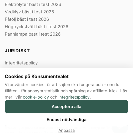
Elektrolyter bäst i test 2026
Vedklyv bäst i test 2026
Fåtölj bäst i test 2026
Högtryckstvätt bäst i test 2026
Pannlampa bäst i test 2026
JURIDISKT
Integritetspolicy
Cookie-policy
Cookies på Konsumentvalet
Användarvillkor
Vi använder cookies för att sajten ska fungera och – om du
Våra villkor
tillåter – för anonym statistik och spårning av affiliate-klick. Läs
mer i vår
cookie-policy
och
integritetspolicy
.
Acceptera alla
© 2026 Konsumentvalet Sverige AB · Org.nr 559474-8914 · Bergendorffsgatan
8 E, 652 16 Karlstad
Annonslänkar:
Konsumentvalet Sverige AB innehåller annonslänkar till butiker.
Endast nödvändiga
Köper du via en sådan länk får Konsumentvalet provision från butiken.
💬
Ersättningen påverkar inte vilka produkter vi väljer, vilka betyg de får eller i
Anpassa
vilken ordning de rankas.
Så testar vi →