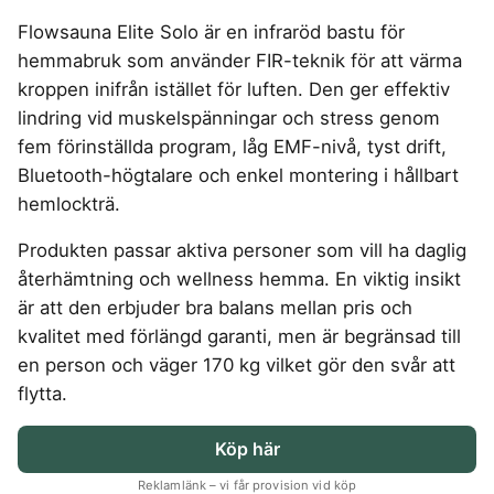
4-manna tält
Regnställ vandring
Rakapparat
Progressiva linser
Bilbarnstol
Badtunna
herr
Laddbox
FÖRSÄKRINGAR
Flowsauna Elite Solo är en infraröd bastu för
GAMING
5-manna tält
Pop-up tält
Rödljusterapi
Toriska linser
Cykelhjälm barn
Sommardäck
Vandringsskor
Konsumentvägledning
Hundförsäkring
hemmabruk som använder FIR-teknik för att värma
Skäggtrimmer
Gaming Dator
Trådlösa Gaming Hörlurar
6-manna tält
Taktält
GPS Klocka barn
HUSHÅLLSAPPARATER
KÖK
dam
Kattförsäkring
kroppen inifrån istället för luften. Den ger effektiv
Gaming Headset
VR Headset
Abborrespö
Tält
Robotdammsugare
Airfryer
Kockkniv
ACCESSOARER
lindring vid muskelspänningar och stress genom
UTELEK & AKTIVITETER
Gaming hörlursställ
Skaftdammsugare
Familjetält
Tält budget
Brödrost
Köksassistent
MEDIA & TELEKOM
fem förinställda program, låg EMF-nivå, tyst drift,
Solglasögon
Berg studsmatta
Steamer
Gaming Laptop
Jaktkängor
Vandringsbyxor
Dubbel
Liten airfryer
Bredband
Bluetooth-högtalare och enkel montering i hållbart
Gungställning
Strykjärn
herr
Airfryer
Gaming router
Campingbord
Mobilabonnemang
Mikrovågsugn
KOSTTILLSKOTT
hemlockträ.
Lekstuga
Vandringskängor
Elektrisk
Mobilt bredband
Gaming Skärm
Pizzaugn
Liten studsmatta
Ashwagandha
NAD
dam
Pizzaugn
TV Abonnemang
Produkten passar aktiva personer som vill ha daglig
Gasol
Gaming Tangentbord
Nedgrävd studsmatta
Berberine
NMN
Elvisp
återhämtning och wellness hemma. En viktig insikt
Skärbräda
Gamingbord
Oval studsmatta
SPORT
C vitamin
Omega 3
Gjutjärnsgryta
är att den erbjuder bra balans mellan pris och
Rektangulär studsmatta
Smashjärn
Gamingmus
Driver
Kollagen
Probiotika
Glassmaskin
Stor studsmatta
kvalitet med förlängd garanti, men är begränsad till
Stekbord
Gamingstol
Golfklocka
Kosttillskott klimakteriet
Proteinpulver
Studsmatta
en person och väger 170 kg vilket gör den svår att
Kaffebryggare
Golfset
Stekpanna
Kreatin
Shilajit
flytta.
Kaffemaskin
LJUD & BILD
Träningsklocka dam
Lions mane
Testosteron tillskott
Träningsklocka herr
Knivslip
75 Tum TV
Trådlösa hörlurar
Köp här
Magnesium
Bluetooth högtalare
TV 50 tum
LIVSMEDEL
SOVRUM
VITVAROR
Magnesium zink
Reklamlänk – vi får provision vid köp
Boombox
TV 55 tum