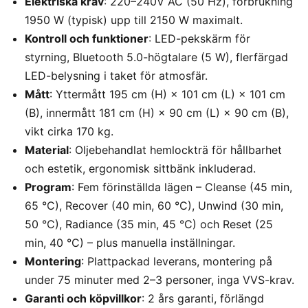
Elektriska krav
: 220–240V AC (50 Hz), förbrukning
1950 W (typisk) upp till 2150 W maximalt.
Kontroll och funktioner
: LED-pekskärm för
styrning, Bluetooth 5.0-högtalare (5 W), flerfärgad
LED-belysning i taket för atmosfär.
Mått
: Yttermått 195 cm (H) × 101 cm (L) × 101 cm
(B), innermått 181 cm (H) × 90 cm (L) × 90 cm (B),
vikt cirka 170 kg.
Material
: Oljebehandlat hemlockträ för hållbarhet
och estetik, ergonomisk sittbänk inkluderad.
Program
: Fem förinställda lägen – Cleanse (45 min,
65 °C), Recover (40 min, 60 °C), Unwind (30 min,
50 °C), Radiance (35 min, 45 °C) och Reset (25
min, 40 °C) – plus manuella inställningar.
Montering
: Plattpackad leverans, montering på
under 75 minuter med 2–3 personer, inga VVS-krav.
Garanti och köpvillkor
: 2 års garanti, förlängd