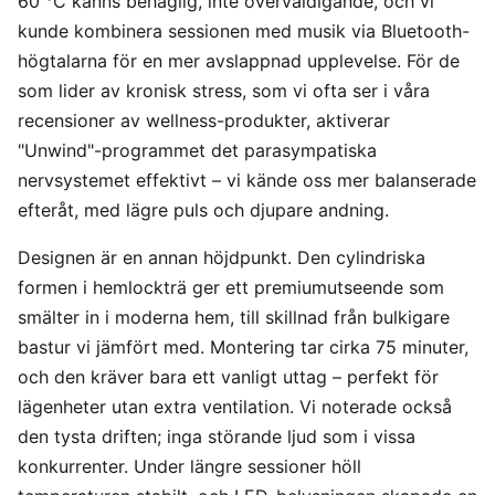
60 °C känns behaglig, inte överväldigande, och vi
kunde kombinera sessionen med musik via Bluetooth-
högtalarna för en mer avslappnad upplevelse. För de
som lider av kronisk stress, som vi ofta ser i våra
recensioner av wellness-produkter, aktiverar
"Unwind"-programmet det parasympatiska
nervsystemet effektivt – vi kände oss mer balanserade
efteråt, med lägre puls och djupare andning.
Designen är en annan höjdpunkt. Den cylindriska
formen i hemlockträ ger ett premiumutseende som
smälter in i moderna hem, till skillnad från bulkigare
bastur vi jämfört med. Montering tar cirka 75 minuter,
och den kräver bara ett vanligt uttag – perfekt för
lägenheter utan extra ventilation. Vi noterade också
den tysta driften; inga störande ljud som i vissa
konkurrenter. Under längre sessioner höll