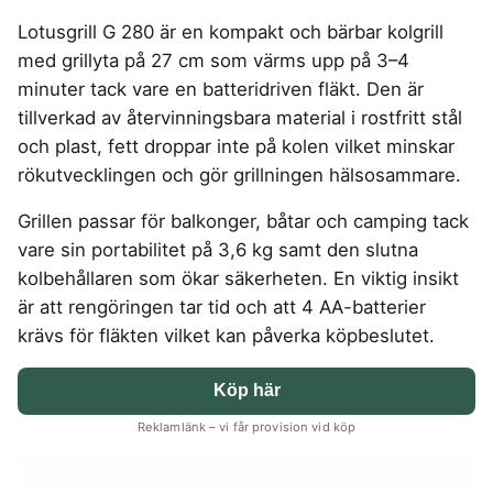
4-manna tält
Regnställ
Rakapparat
Progressiva linser
Bilbarnstol
Badtunna
Kompostkvarn
herr
Vattenrenare
Laddbox
FÖRSÄKRINGAR
vandring
Lotusgrill G 280 är en kompakt och bärbar kolgrill
GAMING
5-manna tält
Rödljusterapi
Toriska linser
vandring
Cykelhjälm barn
Sommardäck
Vandringsskor
Konsumentvägledning
Hundförsäkring
med grillyta på 27 cm som värms upp på 3–4
Pop-up tält
Skäggtrimmer
Gaming Dator
Trådlösa Gaming Hörlurar
6-manna tält
GPS Klocka barn
HUSHÅLLSAPPARATER
KÖK
dam
Kattförsäkring
minuter tack vare en batteridriven fläkt. Den är
Taktält
Gaming Headset
VR Headset
Abborrespö
Campingkudde
Robotdammsugare
Airfryer
Kockkniv
ACCESSOARER
tillverkad av återvinningsbara material i rostfritt stål
Tält
UTELEK & AKTIVITETER
Gaming hörlursställ
Skaftdammsugare
Familjetält
Flugspö
Brödrost
Köksassistent
MEDIA & TELEKOM
och plast, fett droppar inte på kolen vilket minskar
Solglasögon
Tält budget
Berg studsmatta
Steamer
Gaming Laptop
Jaktkängor
Luftmadrass
Dubbel Airfryer
Liten airfryer
Bredband
rökutvecklingen och gör grillningen hälsosammare.
Gungställning
Strykjärn
Vandringsbyxor
tält
Gaming router
Campingbord
Mobilabonnemang
Elektrisk
Mikrovågsugn
KOSTTILLSKOTT
herr
Lekstuga
Pannlampa
Pizzaugn
Mobilt bredband
Grillen passar för balkonger, båtar och camping tack
Gaming Skärm
Pizzaugn Gasol
Liten studsmatta
Ashwagandha
MSM
Vandringskängor
TV Abonnemang
vare sin portabilitet på 3,6 kg samt den slutna
Stavar
Elvisp
Gaming Tangentbord
Nedgrävd studsmatta
dam
Skärbräda
Berberine
NAD
vandring
kolbehållaren som ökar säkerheten. En viktig insikt
Gjutjärnsgryta
Gamingbord
Oval studsmatta
Smashjärn
C vitamin
NMN
Vandringsbyxor
är att rengöringen tar tid och att 4 AA-batterier
Rektangulär studsmatta
Glassmaskin
Gamingmus
Stekbord
dam
Elektrolyter
Omega 3
Stor studsmatta
krävs för fläkten vilket kan påverka köpbeslutet.
Kaffebryggare
Gamingstol
Stekpanna
Kollagen
Probiotika
Studsmatta
Kaffemaskin
SPORT
Kosttillskott klimakteriet
Proteinpulver
Köp här
LJUD & BILD
Knivslip
Driver
Kreatin
Shilajit
75 Tum TV
Trådlösa hörlurar
Reklamlänk – vi får provision vid köp
Golfklocka
Lions mane
Testosteron tillskott
SOVRUM
VITVAROR
SÄKERHET &
Bluetooth högtalare
TV 50 tum
Golfset
ÖVERVAKNING
Magnesium
Träningsklocka dam
Dubbelsäng
Diskmaskin
Boombox
TV 55 tum