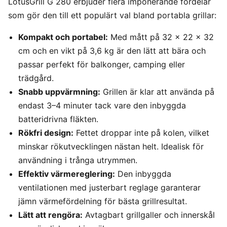
LotusGrill G 280 erbjuder flera imponerande fördelar
som gör den till ett populärt val bland portabla grillar:
Kompakt och portabel:
Med mått på 32 x 22 x 32
cm och en vikt på 3,6 kg är den lätt att bära och
passar perfekt för balkonger, camping eller
trädgård.
Snabb uppvärmning:
Grillen är klar att använda på
endast 3–4 minuter tack vare den inbyggda
batteridrivna fläkten.
Rökfri design:
Fettet droppar inte på kolen, vilket
minskar rökutvecklingen nästan helt. Idealisk för
användning i trånga utrymmen.
Effektiv värmereglering:
Den inbyggda
ventilationen med justerbart reglage garanterar
jämn värmefördelning för bästa grillresultat.
Lätt att rengöra:
Avtagbart grillgaller och innerskål