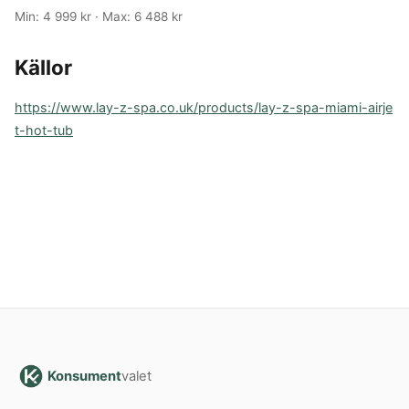
Min: 4 999 kr · Max: 6 488 kr
Källor
https://www.lay-z-spa.co.uk/products/lay-z-spa-miami-airje
t-hot-tub
Konsument
valet