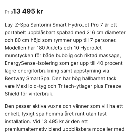
4-manna tält
Regnställ
Rakapparat
Progressiva linser
Bilbarnstol
Badtunna
Kompostkvarn
herr
Vattenrenare
Laddbox
FÖRSÄKRINGAR
vandring
GAMING
13 495 kr
5-manna tält
Rödljusterapi
Toriska linser
vandring
Pris
Cykelhjälm barn
Sommardäck
Vandringsskor
Konsumentvägledning
Hundförsäkring
Pop-up tält
Skäggtrimmer
Gaming Dator
Trådlösa Gaming Hörlurar
6-manna tält
GPS Klocka barn
HUSHÅLLSAPPARATER
KÖK
dam
Kattförsäkring
Taktält
Lay-Z-Spa Santorini Smart HydroJet Pro 7 är ett
Gaming Headset
VR Headset
Abborrespö
Campingkudde
Robotdammsugare
Airfryer
Kockkniv
ACCESSOARER
portabelt uppblåsbart spabad med 216 cm diameter
Tält
UTELEK & AKTIVITETER
Gaming hörlursställ
Skaftdammsugare
Familjetält
Flugspö
Brödrost
Köksassistent
MEDIA & TELEKOM
och 80 cm höjd som rymmer upp till 7 personer.
Solglasögon
Tält budget
Berg studsmatta
Steamer
Gaming Laptop
Jaktkängor
Luftmadrass
Dubbel Airfryer
Liten airfryer
Bredband
Modellen har 180 AirJets och 10 HydroJet-
Gungställning
Strykjärn
Vandringsbyxor
tält
Gaming router
Campingbord
Mobilabonnemang
Elektrisk
Mikrovågsugn
KOSTTILLSKOTT
herr
Lekstuga
munstycken för både bubblig och riktad massage,
Pannlampa
Pizzaugn
Mobilt bredband
Gaming Skärm
Pizzaugn Gasol
Liten studsmatta
Ashwagandha
MSM
EnergySense-isolering som ger upp till 40 procent
Vandringskängor
TV Abonnemang
Stavar
Elvisp
Gaming Tangentbord
Nedgrävd studsmatta
dam
Skärbräda
lägre energiförbrukning samt appstyrning via
Berberine
NAD
vandring
Gjutjärnsgryta
Gamingbord
Oval studsmatta
Smashjärn
Bestway SmartSpa. Den har hög hållbarhet tack
C vitamin
NMN
Vandringsbyxor
Rektangulär studsmatta
Glassmaskin
Gamingmus
Stekbord
vare MaxHold-tyg och Tritech-ytlager plus Freeze
dam
Elektrolyter
Omega 3
Stor studsmatta
Kaffebryggare
Gamingstol
Shield för vinterbruk.
Stekpanna
Kollagen
Probiotika
Studsmatta
Kaffemaskin
SPORT
Kosttillskott klimakteriet
Proteinpulver
Den passar aktiva vuxna och vänner som vill ha ett
LJUD & BILD
Knivslip
Driver
Kreatin
Shilajit
enkelt, lyxigt spa hemma året runt utan fast
75 Tum TV
Trådlösa hörlurar
Golfklocka
Lions mane
Testosteron tillskott
installation. Vid 13 495 kr är den ett
SOVRUM
VITVAROR
SÄKERHET &
Bluetooth högtalare
TV 50 tum
Golfset
ÖVERVAKNING
Magnesium
premiumalternativ bland uppblåsbara modeller med
Träningsklocka dam
Dubbelsäng
Diskmaskin
Boombox
TV 55 tum