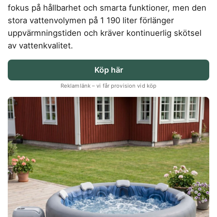
Hemlarm
fokus på hållbarhet och smarta funktioner, men den
Träningsklocka herr
Magnesium zink
Ergonomisk Kudde
Torktumlare
In ear hörlurar
TV 65 Tum
Övervakningssyst
stora vattenvolymen på 1 190 liter förlänger
Säng
Tvättmaskin
Liten bluetooth högtalare
TV
MASSAGE & VÄLBEFINNANDE
Enkelsäng
uppvärmningstiden och kräver kontinuerlig skötsel
Multiroom högtalare
Utomhushögtalare
Fåtölj
Massagepistol
av vattenkvalitet.
bluetooth
On ear hörlurar
Massagestol
Wifi högtalare
Partyhögtalare
Köp här
Soundbar
KLIMAT
Reklamlänk – vi får provision vid köp
Subwoofer
Luftkylare
Luftrenare
MOBIL & TILLBEHÖR
Luftvärmepump
Mobiltelefon
Satellittelefon