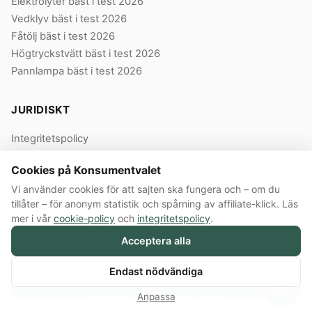
Elektrolyter bäst i test 2026
Vedklyv bäst i test 2026
Fåtölj bäst i test 2026
Högtryckstvätt bäst i test 2026
Pannlampa bäst i test 2026
JURIDISKT
Integritetspolicy
Cookie-policy
Cookies på Konsumentvalet
Användarvillkor
Vi använder cookies för att sajten ska fungera och – om du
Våra villkor
tillåter – för anonym statistik och spårning av affiliate-klick. Läs
mer i vår
cookie-policy
och
integritetspolicy
.
Acceptera alla
© 2026 Konsumentvalet Sverige AB · Org.nr 559474-8914 · Bergendorffsgatan
8 E, 652 16 Karlstad
Annonslänkar:
Konsumentvalet Sverige AB innehåller annonslänkar till butiker.
Endast nödvändiga
Köper du via en sådan länk får Konsumentvalet provision från butiken.
Köp här
💬
Ersättningen påverkar inte vilka produkter vi väljer, vilka betyg de får eller i
Anpassa
vilken ordning de rankas.
Så testar vi →
Reklamlänk – vi får provision vid köp