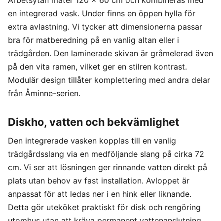
Arbetsytan mäter 120 × 60 cm och kombineras med
en integrerad vask. Under finns en öppen hylla för
extra avlastning. Vi tycker att dimensionerna passar
bra för matberedning på en vanlig altan eller i
trädgården. Den laminerade skivan är gråmelerad även
på den vita ramen, vilket ger en stilren kontrast.
Modulär design tillåter komplettering med andra delar
från Åminne-serien.
Diskho, vatten och bekvämlighet
Den integrerade vasken kopplas till en vanlig
trädgårdsslang via en medföljande slang på cirka 72
cm. Vi ser att lösningen ger rinnande vatten direkt på
plats utan behov av fast installation. Avloppet är
anpassat för att ledas ner i en hink eller liknande.
Detta gör uteköket praktiskt för disk och rengöring
utomhus utan att kräva permanent vattenanslutning.