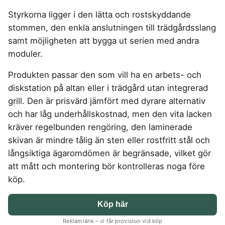
4-manna tält
Regnställ vandring
Rakapparat
Progressiva linser
Bilbarnstol
Badtunna
herr
Laddbox
FÖRSÄKRINGAR
Styrkorna ligger i den lätta och rostskyddande
GAMING
5-manna tält
Pop-up tält
Rödljusterapi
Toriska linser
Cykelhjälm barn
Sommardäck
Vandringsskor
Konsumentvägledning
Hundförsäkring
stommen, den enkla anslutningen till trädgårdsslang
Skäggtrimmer
Gaming Dator
Trådlösa Gaming Hörlurar
6-manna tält
Taktält
GPS Klocka barn
HUSHÅLLSAPPARATER
KÖK
dam
Kattförsäkring
samt möjligheten att bygga ut serien med andra
Gaming Headset
VR Headset
Abborrespö
Tält
Robotdammsugare
Airfryer
Kockkniv
ACCESSOARER
moduler.
UTELEK & AKTIVITETER
Gaming hörlursställ
Skaftdammsugare
Familjetält
Tält budget
Brödrost
Köksassistent
MEDIA & TELEKOM
Solglasögon
Berg studsmatta
Steamer
Gaming Laptop
Jaktkängor
Vandringsbyxor
Produkten passar den som vill ha en arbets- och
Dubbel
Liten airfryer
Bredband
Gungställning
Strykjärn
herr
Airfryer
Gaming router
diskstation på altan eller i trädgård utan integrerad
Campingbord
Mobilabonnemang
Mikrovågsugn
KOSTTILLSKOTT
Lekstuga
Vandringskängor
Elektrisk
Mobilt bredband
grill. Den är prisvärd jämfört med dyrare alternativ
Gaming Skärm
Pizzaugn
Liten studsmatta
Ashwagandha
NAD
dam
Pizzaugn
TV Abonnemang
och har låg underhållskostnad, men den vita lacken
Gasol
Gaming Tangentbord
Nedgrävd studsmatta
Berberine
NMN
Elvisp
kräver regelbunden rengöring, den laminerade
Skärbräda
Gamingbord
Oval studsmatta
SPORT
C vitamin
Omega 3
Gjutjärnsgryta
skivan är mindre tålig än sten eller rostfritt stål och
Rektangulär studsmatta
Smashjärn
Gamingmus
Driver
Kollagen
Probiotika
Glassmaskin
Stor studsmatta
långsiktiga ägaromdömen är begränsade, vilket gör
Stekbord
Gamingstol
Golfklocka
Kosttillskott klimakteriet
Proteinpulver
Studsmatta
att mått och montering bör kontrolleras noga före
Kaffebryggare
Golfset
Stekpanna
Kreatin
Shilajit
köp.
Kaffemaskin
LJUD & BILD
Träningsklocka dam
Lions mane
Testosteron tillskott
Träningsklocka herr
Knivslip
75 Tum TV
Trådlösa hörlurar
Magnesium
Köp här
Bluetooth högtalare
TV 50 tum
LIVSMEDEL
SOVRUM
VITVAROR
Magnesium zink
Reklamlänk – vi får provision vid köp
Boombox
TV 55 tum