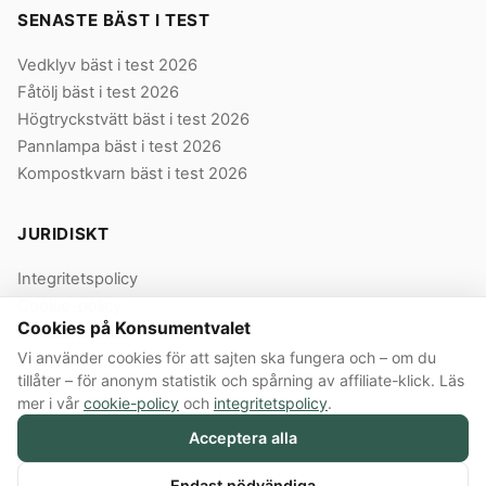
SENASTE BÄST I TEST
Vedklyv bäst i test 2026
Fåtölj bäst i test 2026
Högtryckstvätt bäst i test 2026
Pannlampa bäst i test 2026
Kompostkvarn bäst i test 2026
JURIDISKT
Integritetspolicy
Cookie-policy
Cookies på Konsumentvalet
Användarvillkor
Vi använder cookies för att sajten ska fungera och – om du
Våra villkor
tillåter – för anonym statistik och spårning av affiliate-klick. Läs
mer i vår
cookie-policy
och
integritetspolicy
.
Acceptera alla
© 2026 Konsumentvalet Sverige AB · Org.nr 559474-8914 · Bergendorffsgatan
8 E, 652 16 Karlstad
Annonslänkar:
Konsumentvalet Sverige AB innehåller annonslänkar till butiker.
Endast nödvändiga