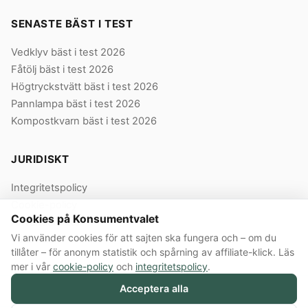
SENASTE BÄST I TEST
Vedklyv bäst i test 2026
Fåtölj bäst i test 2026
Högtryckstvätt bäst i test 2026
Pannlampa bäst i test 2026
Kompostkvarn bäst i test 2026
JURIDISKT
Integritetspolicy
Cookie-policy
Cookies på Konsumentvalet
Användarvillkor
Vi använder cookies för att sajten ska fungera och – om du
Våra villkor
tillåter – för anonym statistik och spårning av affiliate-klick. Läs
mer i vår
cookie-policy
och
integritetspolicy
.
Acceptera alla
© 2026 Konsumentvalet Sverige AB · Org.nr 559474-8914 · Bergendorffsgatan
8 E, 652 16 Karlstad