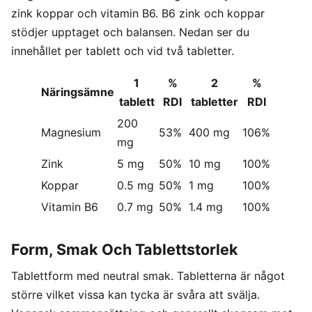
zink koppar och vitamin B6. B6 zink och koppar
stödjer upptaget och balansen. Nedan ser du
innehållet per tablett och vid två tabletter.
1
%
2
%
Näringsämne
tablett
RDI
tabletter
RDI
200
Magnesium
53%
400 mg
106%
mg
Zink
5 mg
50%
10 mg
100%
Koppar
0.5 mg
50%
1 mg
100%
Vitamin B6
0.7 mg
50%
1.4 mg
100%
Form, Smak Och Tablettstorlek
Tablettform med neutral smak. Tabletterna är något
större vilket vissa kan tycka är svåra att svälja.