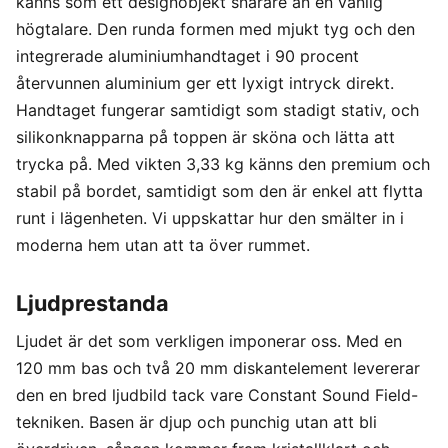
känns som ett designobjekt snarare än en vanlig
högtalare. Den runda formen med mjukt tyg och den
integrerade aluminiumhandtaget i 90 procent
återvunnen aluminium ger ett lyxigt intryck direkt.
Handtaget fungerar samtidigt som stadigt stativ, och
silikonknapparna på toppen är sköna och lätta att
trycka på. Med vikten 3,33 kg känns den premium och
stabil på bordet, samtidigt som den är enkel att flytta
runt i lägenheten. Vi uppskattar hur den smälter in i
moderna hem utan att ta över rummet.
Ljudprestanda
Ljudet är det som verkligen imponerar oss. Med en
120 mm bas och två 20 mm diskantelement levererar
den en bred ljudbild tack vare Constant Sound Field-
tekniken. Basen är djup och punchig utan att bli