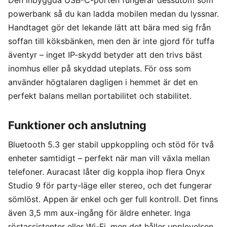
Den inbyggda USB-C-porten fungerar dessutom som
powerbank så du kan ladda mobilen medan du lyssnar.
Handtaget gör det lekande lätt att bära med sig från
soffan till köksbänken, men den är inte gjord för tuffa
äventyr – inget IP-skydd betyder att den trivs bäst
inomhus eller på skyddad uteplats. För oss som
använder högtalaren dagligen i hemmet är det en
perfekt balans mellan portabilitet och stabilitet.
Funktioner och anslutning
Bluetooth 5.3 ger stabil uppkoppling och stöd för två
enheter samtidigt – perfekt när man vill växla mellan
telefoner. Auracast låter dig koppla ihop flera Onyx
Studio 9 för party-läge eller stereo, och det fungerar
sömlöst. Appen är enkel och ger full kontroll. Det finns
även 3,5 mm aux-ingång för äldre enheter. Inga
röstassistenter eller Wi-Fi, men det håller upplevelsen