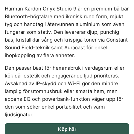
4-manna tält
Regnställ vandring
Rakapparat
Progressiva linser
Bilbarnstol
Badtunna
herr
Laddbox
FÖRSÄKRINGAR
Harman Kardon Onyx Studio 9 är en premium bärbar
GAMING
5-manna tält
Pop-up tält
Rödljusterapi
Toriska linser
Cykelhjälm barn
Sommardäck
Vandringsskor
Konsumentvägledning
Hundförsäkring
Bluetooth-högtalare med ikonisk rund form, mjukt
Skäggtrimmer
Gaming Dator
Trådlösa Gaming Hörlurar
6-manna tält
Taktält
GPS Klocka barn
HUSHÅLLSAPPARATER
KÖK
dam
Kattförsäkring
tyg och handtag i återvunnen aluminium som även
Gaming Headset
VR Headset
Abborrespö
Tält
Robotdammsugare
Airfryer
Kockkniv
ACCESSOARER
fungerar som stativ. Den levererar djup, punchig
UTELEK & AKTIVITETER
Gaming hörlursställ
Skaftdammsugare
Familjetält
Tält budget
Brödrost
Köksassistent
MEDIA & TELEKOM
bas, kristallklar sång och krispiga toner via Constant
Solglasögon
Berg studsmatta
Steamer
Gaming Laptop
Jaktkängor
Vandringsbyxor
Dubbel
Liten airfryer
Bredband
Sound Field-teknik samt Auracast för enkel
Gungställning
Strykjärn
herr
Airfryer
Gaming router
Campingbord
Mobilabonnemang
Mikrovågsugn
KOSTTILLSKOTT
ihopkoppling av flera enheter.
Lekstuga
Vandringskängor
Elektrisk
Mobilt bredband
Gaming Skärm
Pizzaugn
Liten studsmatta
Ashwagandha
MSM
dam
Pizzaugn
TV Abonnemang
Den passar bäst för hemmabruk i vardagsrum eller
Gasol
Gaming Tangentbord
Nedgrävd studsmatta
Berberine
NAD
Elvisp
kök där estetik och engagerande ljud prioriteras.
Skärbräda
Gamingbord
Oval studsmatta
SPORT
C vitamin
NMN
Gjutjärnsgryta
Avsaknad av IP-skydd och Wi-Fi gör den mindre
Rektangulär studsmatta
Smashjärn
Gamingmus
Driver
Elektrolyter
Omega 3
Glassmaskin
Stor studsmatta
lämplig för utomhusbruk eller smarta hem, men
Stekbord
Gamingstol
Golfklocka
Kollagen
Probiotika
Studsmatta
appens EQ och powerbank-funktion väger upp för
Kaffebryggare
Golfset
Stekpanna
Kosttillskott klimakteriet
Proteinpulver
den som söker enkel portabilitet och varm
Kaffemaskin
LJUD & BILD
Träningsklocka dam
Kreatin
Shilajit
ljudsignatur.
Träningsklocka herr
Knivslip
75 Tum TV
Trådlösa hörlurar
Lions mane
Testosteron tillskott
Bluetooth högtalare
TV 50 tum
LIVSMEDEL
SOVRUM
VITVAROR
Köp här
Magnesium
Boombox
TV 55 tum