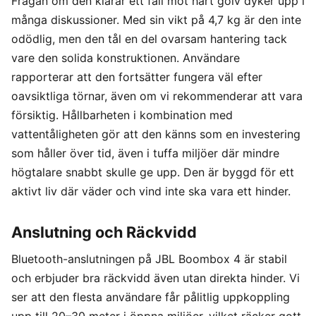
Frågan om den klarar ett fall mot hårt golv dyker upp i
många diskussioner. Med sin vikt på 4,7 kg är den inte
odödlig, men den tål en del ovarsam hantering tack
vare den solida konstruktionen. Användare
rapporterar att den fortsätter fungera väl efter
oavsiktliga törnar, även om vi rekommenderar att vara
försiktig. Hållbarheten i kombination med
vattentåligheten gör att den känns som en investering
som håller över tid, även i tuffa miljöer där mindre
högtalare snabbt skulle ge upp. Den är byggd för ett
aktivt liv där väder och vind inte ska vara ett hinder.
Anslutning och Räckvidd
Bluetooth-anslutningen på JBL Boombox 4 är stabil
och erbjuder bra räckvidd även utan direkta hinder. Vi
ser att den flesta användare får pålitlig uppkoppling
upp till 20–30 meter i öppna miljöer, vilket räcker gott