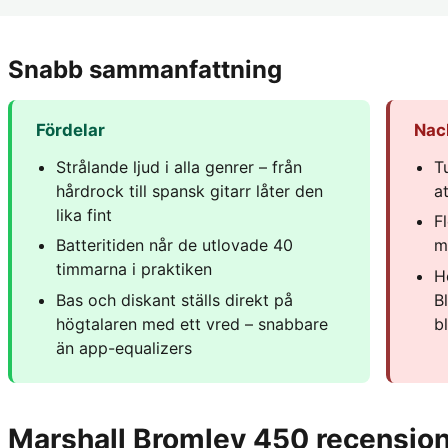
Snabb sammanfattning
Fördelar
Nac
Strålande ljud i alla genrer – från
T
hårdrock till spansk gitarr låter den
a
lika fint
F
Batteritiden når de utlovade 40
m
timmarna i praktiken
H
Bas och diskant ställs direkt på
B
högtalaren med ett vred – snabbare
b
än app-equalizers
Marshall Bromley 450 recensio