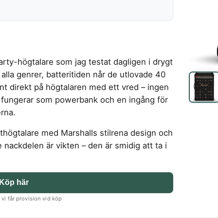
arty-högtalare som jag testat dagligen i drygt
i alla genrer, batteritiden når de utlovade 40
nt direkt på högtalaren med ett vred – ingen
m fungerar som powerbank och en ingång för
erna.
sthögtalare med Marshalls stilrena design och
e nackdelen är vikten – den är smidig att ta i
Köp här
vi får provision vid köp