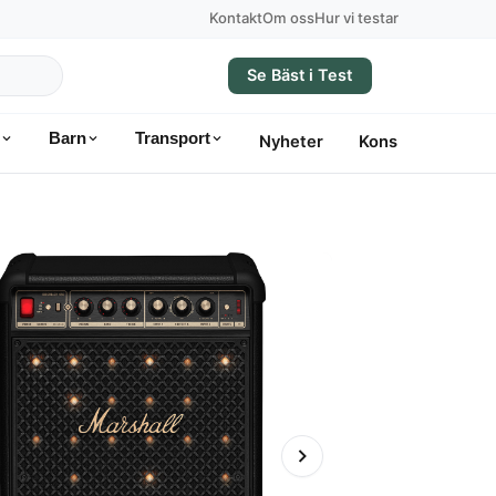
Kontakt
Om oss
Hur vi testar
Se Bäst i Test
Barn
Transport
Nyheter
Konsumentvägle