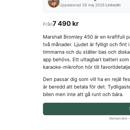
Uppdaterad 28 maj 2026
·
LinkedIn
7 490 kr
Från
Marshall Bromley 450 är en kraftfull p
två månader. Ljudet är fylligt och fint 
timmarna och du ställer bas och diska
app behövs. Ett uttagbart batteri so
karaoke-mikrofon hör till favoritdetalj
Den passar dig som vill ha en rejäl fe
är beredd att betala för det. Tydligast
bilen men inte att gå runt och bära.
Reklamlänk – 