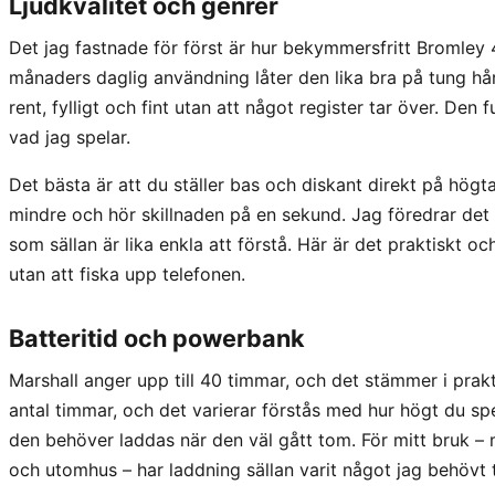
Ljudkvalitet och genrer
Det jag fastnade för först är hur bekymmersfritt Bromley 4
månaders daglig användning låter den lika bra på tung hå
rent, fylligt och fint utan att något register tar över. Den 
vad jag spelar.
Det bästa är att du ställer bas och diskant direkt på högta
mindre och hör skillnaden på en sekund. Jag föredrar det
som sällan är lika enkla att förstå. Här är det praktiskt och
utan att fiska upp telefonen.
Batteritid och powerbank
Marshall anger upp till 40 timmar, och det stämmer i prakti
antal timmar, och det varierar förstås med hur högt du spe
den behöver laddas när den väl gått tom. För mitt bruk – 
och utomhus – har laddning sällan varit något jag behövt 