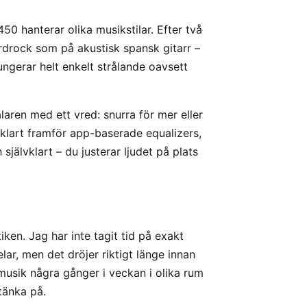
50 hanterar olika musikstilar. Efter två
rdrock som på akustisk spansk gitarr –
fungerar helt enkelt strålande oavsett
laren med ett vred: snurra för mer eller
 klart framför app-baserade equalizers,
 självklart – du justerar ljudet på plats
ken. Jag har inte tagit tid på exakt
lar, men det dröjer riktigt länge innan
musik några gånger i veckan i olika rum
tänka på.