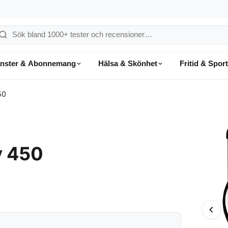
ök
å
änster & Abonnemang
Hälsa & Skönhet
Fritid & Sport
onsumentvalet
50
y 450