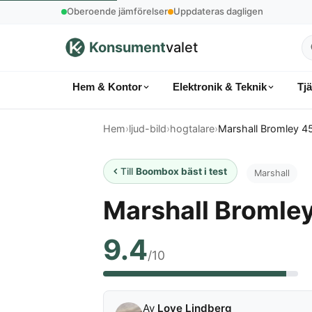
Oberoende jämförelser
Uppdateras dagligen
Konsument
valet
S
p
Hem & Kontor
Elektronik & Teknik
Tj
k
Hem
›
ljud-bild
›
hogtalare
›
Marshall Bromley 4
Till
Boombox bäst i test
Marshall
Marshall Bromle
9.4
/10
Av
Love Lindberg