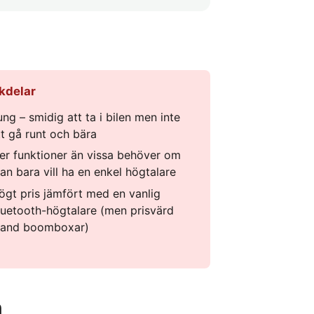
kdelar
ung – smidig att ta i bilen men inte
tt gå runt och bära
ler funktioner än vissa behöver om
an bara vill ha en enkel högtalare
ögt pris jämfört med en vanlig
luetooth-högtalare (men prisvärd
land boomboxar)
n