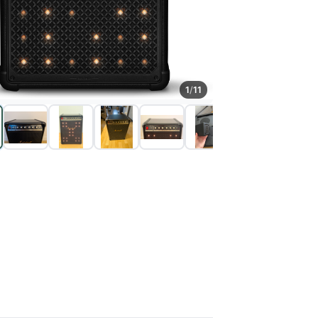
1
/
11