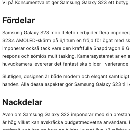
Vi på Konsumentvalet ger Samsung Galaxy S23 ett betyg 
Fördelar
Samsung Galaxy S23 mobiltelefon erbjuder flera imponeran
S23:s AMOLED-skärm på 6,1 tum en fröjd för ögat med sk
imponerar också tack vare den kraftfulla Snapdragon 8 
respons och sömlös multitasking. Kamerasystemet är en
huvudkamera levererar det fantastiska bilder i varierande 
Slutligen, designen är både modern och elegant samtidig
handen. Alla dessa aspekter gör Samsung Galaxy S23 till 
Nackdelar
Även om Samsung Galaxy S23 imponerar med sin prestanda
är hög vilket kan avskräcka budgetmedvetna användare. Ka
optimalt och kan ge brusiga bilder i svagt ljus. Vi märkte