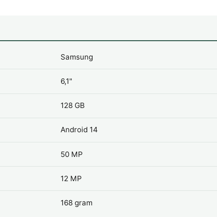
Samsung
6,1"
128 GB
Android 14
50 MP
12 MP
168 gram