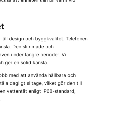
et
ill design och byggkvalitet. Telefonen
änsla. Den slimmade och
även under längre perioder. Vi
h ger en solid känsla.
 jobb med att använda hållbara och
a dagligt slitage, vilket gör den till
den vattentät enligt IP68-standard,
.