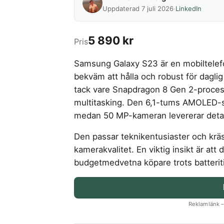
Uppdaterad 7 juli 2026
·
LinkedIn
5 890 kr
Pris
Samsung Galaxy S23 är en mobiltele
bekväm att hålla och robust för dagl
tack vare Snapdragon 8 Gen 2-proce
multitasking. Den 6,1-tums AMOLED-s
medan 50 MP-kameran levererar detalje
Den passar teknikentusiaster och krä
kamerakvalitet. En viktig insikt är at
budgetmedvetna köpare trots batteriti
Reklamlänk – 