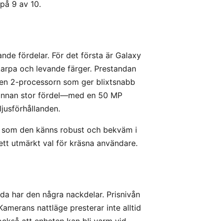
på 9 av 10.
de fördelar. För det första är Galaxy
arpa och levande färger. Prestandan
Gen 2-processorn som ger blixtsnabb
 annan stor fördel—med en 50 MP
ljusförhållanden.
t som den känns robust och bekväm i
ett utmärkt val för kräsna användare.
 har den några nackdelar. Prisnivån
merans nattläge presterar inte alltid
 också att enheten kan bli varm vid