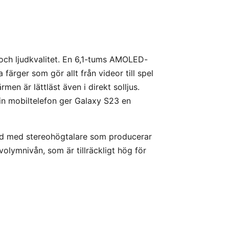
ch ljudkvalitet. En 6,1-tums AMOLED-
rger som gör allt från videor till spel
rmen är lättläst även i direkt solljus.
 sin mobiltelefon ger Galaxy S23 en
tad med stereohögtalare som producerar
volymnivån, som är tillräckligt hög för