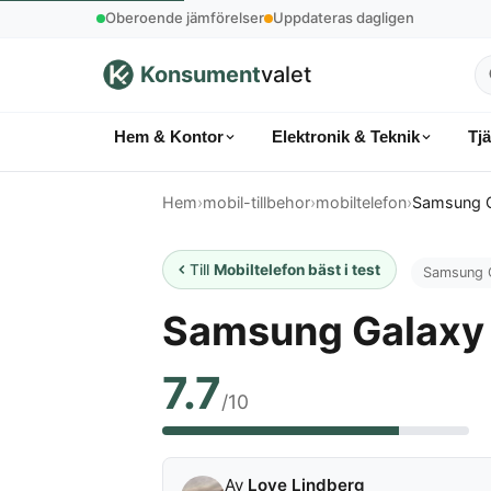
Oberoende jämförelser
Uppdateras dagligen
Konsument
valet
S
p
Hem & Kontor
Elektronik & Teknik
Tj
k
Hem
›
mobil-tillbehor
›
mobiltelefon
›
Samsung G
Till
Mobiltelefon bäst i test
Samsung 
Samsung Galaxy
7.7
/10
Av
Love Lindberg