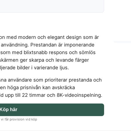
fon med modern och elegant design som är
ig användning. Prestandan är imponerande
ssorn med blixtsnabb respons och sömlös
kärmen ger skarpa och levande färger
rade bilder i varierande ljus.
sna användare som prioriterar prestanda och
t den höga prisnivån kan avskräcka
d upp till 22 timmar och 8K-videoinspelning.
Köp här
vi får provision vid köp