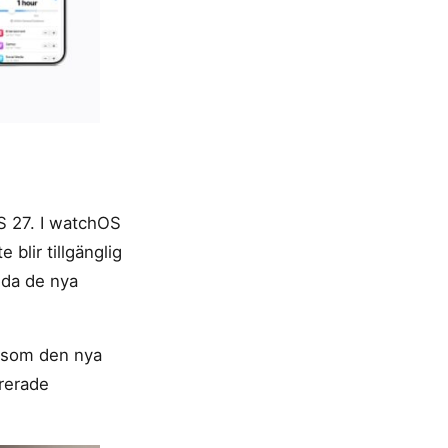
S 27. I watchOS
 blir tillgänglig
nda de nya
r som den nya
grerade