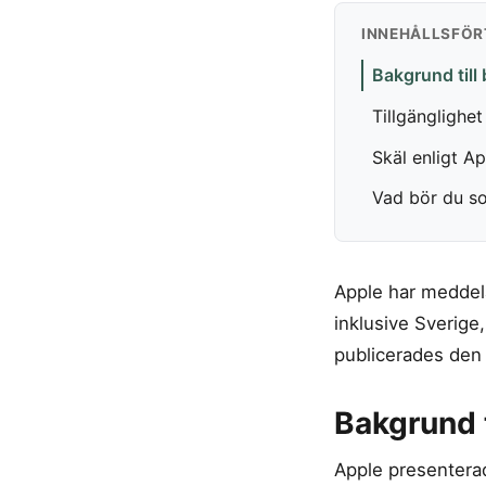
INNEHÅLLSFÖR
Bakgrund till 
Tillgänglighe
Skäl enligt A
Vad bör du s
Apple har meddela
inklusive Sverige
publicerades den 
Bakgrund t
Apple presentera