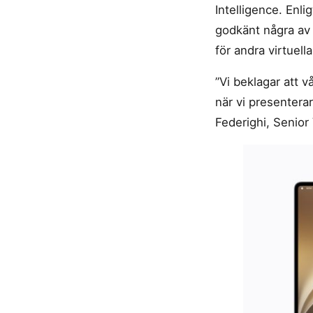
Intelligence. Enl
godkänt några av 
för andra virtuell
”Vi beklagar att v
när vi presentera
Federighi, Senior