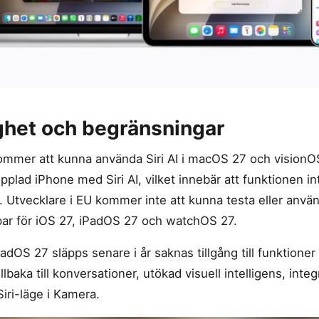
ighet och begränsningar
ommer att kunna använda Siri AI i macOS 27 och visionO
plad iPhone med Siri AI, vilket innebär att funktionen inte
 Utvecklare i EU kommer inte att kunna testa eller anvä
par för iOS 27, iPadOS 27 och watchOS 27.
adOS 27 släpps senare i år saknas tillgång till funktione
illbaka till konversationer, utökad visuell intelligens, inte
iri-läge i Kamera.