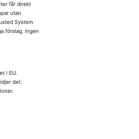
ter får direkt
ppar utan
rusted System
 förslag. Ingen
et i EU.
djer det.
ioner.