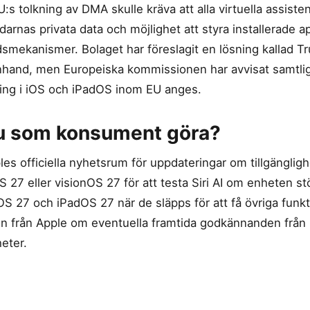
:s tolkning av DMA skulle kräva att alla virtuella assisten
darnas privata data och möjlighet att styra installerade a
smekanismer. Bolaget har föreslagit en lösning kallad T
hand, men Europeiska kommissionen har avvisat samtliga
ring i iOS och iPadOS inom EU anges.
u som konsument göra?
les officiella nyhetsrum för uppdateringar om tillgängligh
7 eller visionOS 27 för att testa Siri AI om enheten stö
iOS 27 och iPadOS 27 när de släpps för att få övriga funkt
ion från Apple om eventuella framtida godkännanden från
eter.