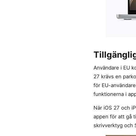
Tillgängl
Användare i EU k
27 krävs en parkop
för EU-användare.
funktionerna i ap
När iOS 27 och iP
appen för att gå t
skrivverktyg och S