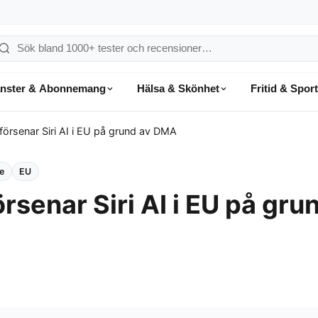
ök
å
änster & Abonnemang
Hälsa & Skönhet
Fritid & Sport
onsumentvalet
försenar Siri AI i EU på grund av DMA
e
EU
rsenar Siri AI i EU på gru