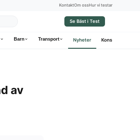
Kontakt
Om oss
Hur vi testar
Se Bäst i Test
Barn
Transport
Nyheter
Konsumentvägle
nd av