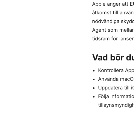
Apple anger att EU
åtkomst till använ
nödvändiga skydd
Agent som mellan
tidsram för lanse
Vad bör d
Kontrollera App
Använda macOS 2
Uppdatera till 
Följa informat
tillsynsmyndigh