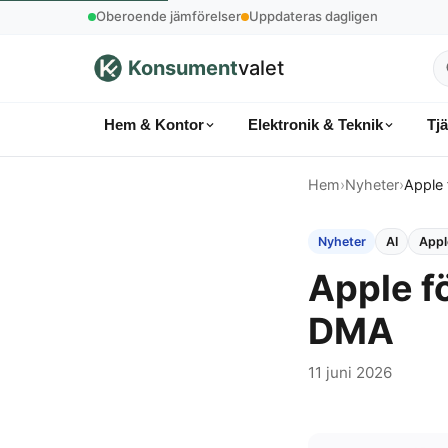
Oberoende jämförelser
Uppdateras dagligen
Konsument
valet
S
p
Hem & Kontor
Elektronik & Teknik
Tj
k
Hem
›
Nyheter
›
Apple 
Nyheter
AI
Appl
Apple fö
DMA
11 juni 2026