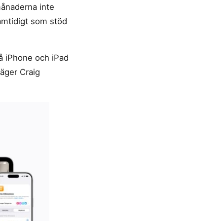
månaderna inte
samtidigt som stöd
 på iPhone och iPad
säger Craig