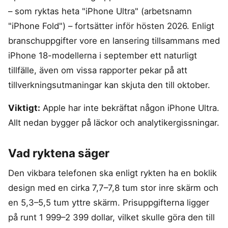
Hemlarm
Träningsklocka herr
Magnesium zink
Ergonomisk Kudde
Torktumlare
– som ryktas heta "iPhone Ultra" (arbetsnamn
In ear hörlurar
TV 65 Tum
Övervakningssyst
Säng
Tvättmaskin
"iPhone Fold") – fortsätter inför hösten 2026. Enligt
Liten bluetooth högtalare
TV
MASSAGE & VÄLBEFINNANDE
Enkelsäng
branschuppgifter vore en lansering tillsammans med
Multiroom högtalare
Utomhushögtalare
Fåtölj
Massagepistol
bluetooth
iPhone 18-modellerna i september ett naturligt
On ear hörlurar
Massagestol
Wifi högtalare
Partyhögtalare
tillfälle, även om vissa rapporter pekar på att
Soundbar
tillverkningsutmaningar kan skjuta den till oktober.
KLIMAT
Subwoofer
Luftkylare
Viktigt:
Apple har inte bekräftat någon iPhone Ultra.
Luftrenare
MOBIL & TILLBEHÖR
Allt nedan bygger på läckor och analytikergissningar.
Luftvärmepump
Mobiltelefon
Satellittelefon
Vad ryktena säger
Den vikbara telefonen ska enligt rykten ha en boklik
design med en cirka 7,7–7,8 tum stor inre skärm och
en 5,3–5,5 tum yttre skärm. Prisuppgifterna ligger
på runt 1 999–2 399 dollar, vilket skulle göra den till