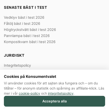
SENASTE BÄST I TEST
Vedklyv bäst i test 2026
Fåtölj bäst i test 2026
Högtryckstvätt bäst i test 2026
Pannlampa bäst i test 2026
Kompostkvarn bäst i test 2026
JURIDISKT
Integritetspolicy
Cookie-policy
Cookies på Konsumentvalet
Användarvillkor
Vi använder cookies för att sajten ska fungera och – om du
Våra villkor
tillåter – för anonym statistik och spårning av affiliate-klick. Läs
mer i vår
cookie-policy
och
integritetspolicy
.
Acceptera alla
© 2026 Konsumentvalet Sverige AB · Org.nr 559474-8914 · Bergendorffsgatan
8 E, 652 16 Karlstad