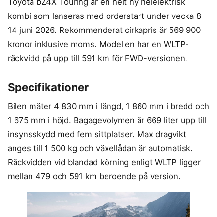
Toyota bZ4X Touring är en helt ny helelektrisk
Frysta hamburgare
Dubbelsäng
Diskmaskin
MSM
In ear hörlurar
TV 65 Tum
kombi som lanseras med orderstart under vecka 8–
Ergonomisk
Torktumlare
Liten bluetooth högtalare
TV
Kudde
Tvättmaskin
14 juni 2026. Rekommenderat cirkapris är 569 900
MASSAGE & VÄLBEFINNANDE
Multiroom högtalare
Utomhushögtalare
Säng
kronor inklusive moms. Modellen har en WLTP-
Massagepistol
bluetooth
On ear hörlurar
Massagestol
räckvidd på upp till 591 km för FWD-versionen.
SÄKERHET &
KONTOR
KLIMAT
Wifi högtalare
Partyhögtalare
ÖVERVAKNING
Ergonomisk
Luftkylare
Soundbar
Specifikationer
Hemlarm
Kontorsstol
Luftrenare
Subwoofer
Övervakningssystem
Ergonomisk
Luftvärmepump
Bilen mäter 4 830 mm i längd, 1 860 mm i bredd och
Ståmatta
MOBIL & TILLBEHÖR
Höj och
1 675 mm i höjd. Bagagevolymen är 669 liter upp till
sänkbart
Mobiltelefon
insynsskydd med fem sittplatser. Max dragvikt
skrivbord
Satellittelefon
anges till 1 500 kg och växellådan är automatisk.
Räckvidden vid blandad körning enligt WLTP ligger
mellan 479 och 591 km beroende på version.