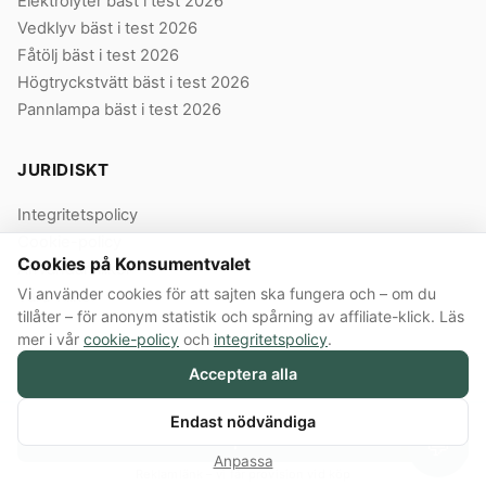
Elektrolyter bäst i test 2026
Vedklyv bäst i test 2026
Fåtölj bäst i test 2026
Högtryckstvätt bäst i test 2026
Pannlampa bäst i test 2026
JURIDISKT
Integritetspolicy
Cookie-policy
Cookies på Konsumentvalet
Användarvillkor
Vi använder cookies för att sajten ska fungera och – om du
Våra villkor
tillåter – för anonym statistik och spårning av affiliate-klick. Läs
mer i vår
cookie-policy
och
integritetspolicy
.
Acceptera alla
© 2026 Konsumentvalet Sverige AB · Org.nr 559474-8914 · Bergendorffsgatan
8 E, 652 16 Karlstad
Annonslänkar:
Konsumentvalet Sverige AB innehåller annonslänkar till butiker.
Endast nödvändiga
Köper du via en sådan länk får Konsumentvalet provision från butiken.
Köp här
💬
Ersättningen påverkar inte vilka produkter vi väljer, vilka betyg de får eller i
Anpassa
vilken ordning de rankas.
Så testar vi →
Reklamlänk – vi får provision vid köp