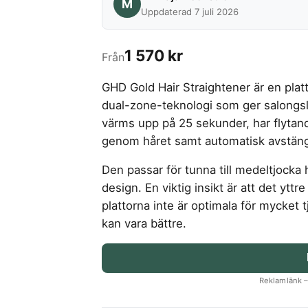
M
Uppdaterad 7 juli 2026
1 570 kr
Från
GHD Gold Hair Straightener är en pla
dual-zone-teknologi som ger salongs
värms upp på 25 sekunder, har flytan
genom håret samt automatisk avstäng
Den passar för tunna till medeltjocka 
design. En viktig insikt är att det yttr
plattorna inte är optimala för mycket tj
kan vara bättre.
Reklamlänk – 