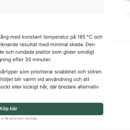
ttång med konstant temperatur på 185 °C och
liknande resultat med minimal skada. Den
de och rundade plattor som glider smidigt
ning efter 30 minuter.
hårtyper som prioriterar snabbhet och stilren
e höljet blir varmt vid användning och att
ockt eller lockigt hår, där bredare alternativ
Köp här
vi får provision vid köp