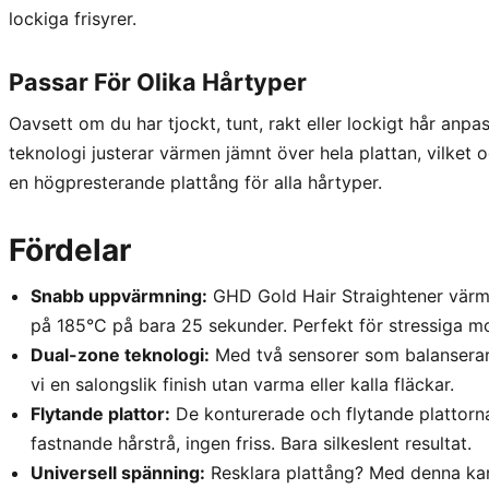
lockiga frisyrer.
Passar För Olika Hårtyper
Oavsett om du har tjockt, tunt, rakt eller lockigt hår an
teknologi justerar värmen jämnt över hela plattan, vilket 
en högpresterande plattång för alla hårtyper.
Fördelar
Snabb uppvärmning:
GHD Gold Hair Straightener värms
på 185°C på bara 25 sekunder. Perfekt för stressiga m
Dual-zone teknologi:
Med två sensorer som balanserar 
vi en salongslik finish utan varma eller kalla fläckar.
Flytande plattor:
De konturerade och flytande plattorna
fastnande hårstrå, ingen friss. Bara silkeslent resultat.
Universell spänning:
Resklara plattång? Med denna kan