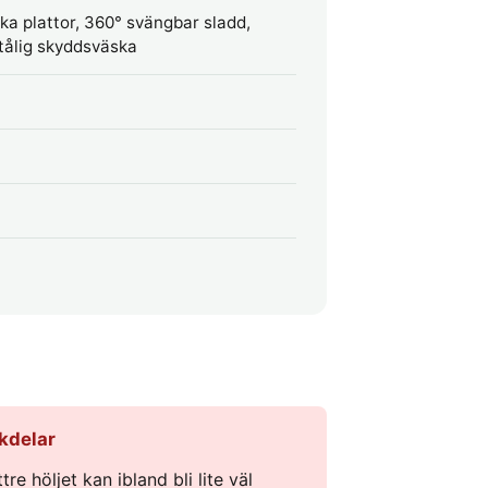
ska plattor, 360° svängbar sladd,
tålig skyddsväska
kdelar
tre höljet kan ibland bli lite väl