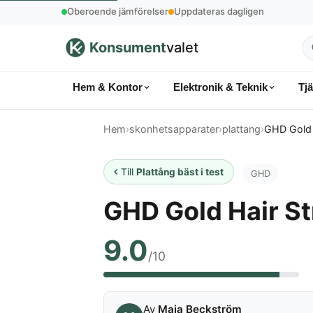
Oberoende jämförelser
Uppdateras dagligen
Konsument
valet
S
p
Hem & Kontor
Elektronik & Teknik
Tj
k
Hem
›
skonhetsapparater
›
plattang
›
GHD Gold 
Till
Plattång bäst i test
GHD
GHD Gold Hair St
9.0
/10
Av
Maja Beckström