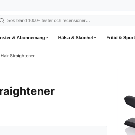
ök
å
änster & Abonnemang
Hälsa & Skönhet
Fritid & Sport
onsumentvalet
Hair Straightener
raightener