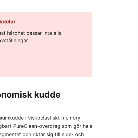
kdelar
ast hårdhet passar inte alla
ovställningar
onomisk kudde
iumkudde i viskoelastiskt memory
gbart PureClean-överdrag som gör hela
gmentet och riktar sig till side- och