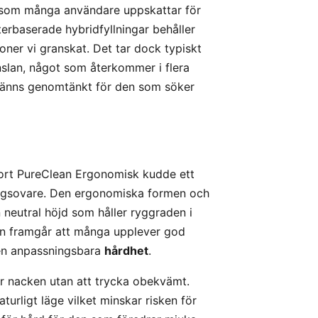
ng som många användare uppskattar för
terbaserade hybridfyllningar behåller
ioner vi granskat. Det tar dock typiskt
slan, något som återkommer i flera
känns genomtänkt för den som söker
ort PureClean Ergonomisk kudde ett
yggsovare. Den ergonomiska formen och
neutral höjd som håller ryggraden i
ömen framgår att många upplever god
men anpassningsbara
hårdhet
.
r nacken utan att trycka obekvämt.
turligt läge vilket minskar risken för