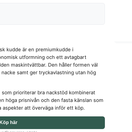
sk kudde är en premiumkudde i
nomisk utformning och ett avtagbart
en maskintvättbar. Den håller formen väl
h nacke samt ger tryckavlastning utan hög
re som prioriterar bra nackstöd kombinerat
en höga prisnivån och den fasta känslan som
a aspekter att överväga inför ett köp.
Köp här