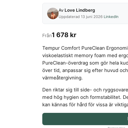
Av
Love Lindberg
Uppdaterad 13 juni 2026
·
LinkedIn
1 678 kr
Från
Tempur Comfort PureClean Ergonomi
viskoelastiskt memory foam med ergo
PureClean-överdrag som gör hela kudd
över tid, anpassar sig efter huvud oc
värmeåtergivning.
Den riktar sig till side- och ryggsova
med hög hygien och formstabilitet. D
kan kännas för hård för vissa är viktig