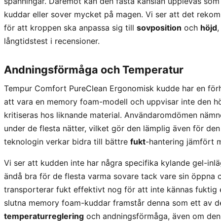
spänningar. Däremot kan den fasta känslan upplevas som 
kuddar eller sover mycket på magen. Vi ser att det reko
för att kroppen ska anpassa sig till
sovposition
och
höjd
,
långtidstest i recensioner.
Andningsförmåga och Temperatur
Tempur Comfort PureClean Ergonomisk kudde har en för
att vara en memory foam-modell och uppvisar inte den h
kritiseras hos liknande material. Användaromdömen nämne
under de flesta nätter, vilket gör den lämplig även för den
teknologin verkar bidra till bättre
fukt
-hantering jämfört 
Vi ser att kudden inte har några specifika kylande gel-inl
ändå bra för de flesta varma sovare tack vare sin öppna ce
transporterar fukt effektivt nog för att inte kännas fuktig e
slutna memory foam-kuddar framstår denna som ett av de b
temperaturreglering
och andningsförmåga, även om den i