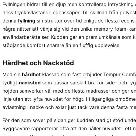
Fyllningen bidrar till en djup men kontrollerad intryckni
dess tryckavlastande egenskaper. Till skillnad från polyes
denna
fyllning
sin struktur över tid enligt de flesta recens
några nätter att vänja sig vid den unika memory foam-kän
användarberättelser. Kudden ger en premiumkänsla som 
stödjande komfort snarare än en fluffig upplevelse.
Hårdhet och Nackstöd
Med sin
hårdhet
klassad som fast erbjuder Tempur Comf
tydligt
nackstöd
som passar särskilt bra för side- och r
höjden samverkar väl med de flesta madrasser och ger en 
linje utan att lyfta huvudet för högt. I tillgängliga omd
avlastning i nacke och axlar just tack vare denna fasta 
För den som sover på sidan ger kudden stadigt stöd unde
Ryggsovare rapporterar ofta att den håller huvudet i ett na