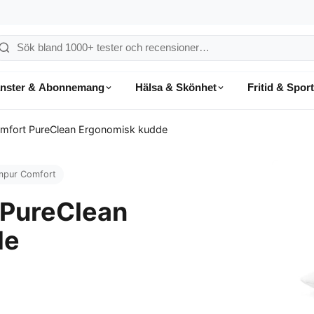
ök
å
änster & Abonnemang
Hälsa & Skönhet
Fritid & Sport
onsumentvalet
mfort PureClean Ergonomisk kudde
mpur Comfort
 PureClean
de