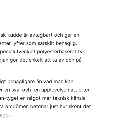
sk kudde är avtagbart och ger en
er lyfter som särskilt behaglig.
specialutvecklat polyesterbaserat tyg
an gör det enkelt att ta av och på
igt behagligare än vad man kan
er en sval och ren upplevelse natt efter
ean-tyget en något mer teknisk känsla
era omdömen betonar just hur skönt det
aget.