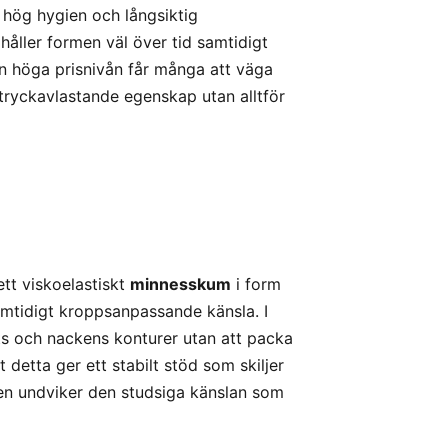
hög hygien och långsiktig
håller formen väl över tid samtidigt
n höga prisnivån får många att väga
n tryckavlastande egenskap utan alltför
t viskoelastiskt
minnesskum
i form
tidigt kroppsanpassande känsla. I
ts och nackens konturer utan att packa
 detta ger ett stabilt stöd som skiljer
den undviker den studsiga känslan som