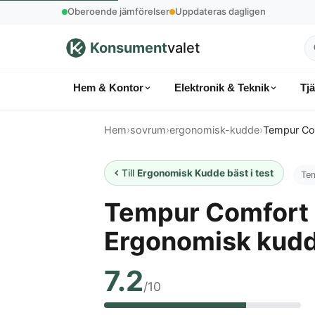
Oberoende jämförelser
Uppdateras dagligen
Konsument
valet
S
p
Hem & Kontor
Elektronik & Teknik
Tj
k
Hem
›
sovrum
›
ergonomisk-kudde
›
Tempur Co
Till
Ergonomisk Kudde bäst i test
Te
Tempur Comfort
Ergonomisk kud
7.2
/10