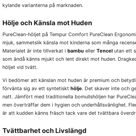
kylande varianterna på marknaden.
Hölje och Känsla mot Huden
PureClean-höljet på Tempur Comfort PureClean Ergonomi
mjuk, sammetslik känsla mot kinderna som många recensent
Materialet är inte tillverkat i
bambu
eller
Tencel
utan ett 
som ändå känns mjukt och lent direkt mot huden. Dragkedj
höljet vid tvätt.
Vi bedömer att känslan mot huden är premium och betydl
förvänta sig av ett syntetiskt
hölje
. Det skaver inte och g
natt. Jämfört med traditionella bomullshöljen har PureCl
men överträffar dem i hygien och underhållsvänlighet. Fl
är att kudden känns fräsch tack vare det tvättbara överdr
Tvättbarhet och Livslängd