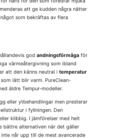
för hård för den som föredrar mjuka
mmenderas att ge kudden några nätter
 något som bekräftas av flera
hållandevis god
andningsförmåga
för
öga värmeåtergivning som ibland
r att den känns neutral i
temperatur
 som lätt blir varm. PureClean-
med äldre Tempur-modeller.
ägg eller ytbehandlingar men presterar
llstruktur i fyllningen. Den
ller klibbig. I jämförelser med helt
ättre alternativen när det gäller
nte når upp till de mest avancerade