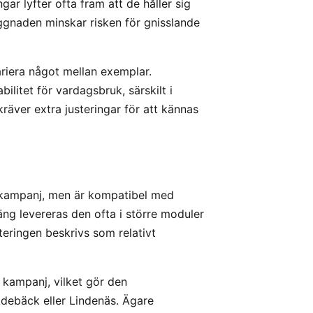
r lyfter ofta fram att de håller sig
yggnaden minskar risken för gnisslande
riera något mellan exemplar.
litet för vardagsbruk, särskilt i
räver extra justeringar för att kännas
 kampanj, men är kompatibel med
g levereras den ofta i större moduler
eringen beskrivs som relativt
 kampanj, vilket gör den
ebäck eller Lindenäs. Ägare