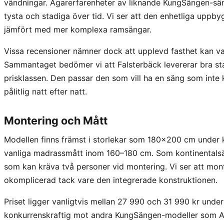
vändningar. Ägarerfarenheter av liknande KungSängen-sänga
tysta och stadiga över tid. Vi ser att den enhetliga uppb
jämfört med mer komplexa ramsängar.
Vissa recensioner nämner dock att upplevd fasthet kan va
Sammantaget bedömer vi att Falsterbäck levererar bra stabi
prisklassen. Den passar den som vill ha en säng som inte k
pålitlig natt efter natt.
Montering och Mått
Modellen finns främst i storlekar som 180x200 cm under
vanliga madrassmått inom 160–180 cm. Som kontinentalsän
som kan kräva två personer vid montering. Vi ser att mont
okomplicerad tack vare den integrerade konstruktionen.
Priset ligger vanligtvis mellan 27 990 och 31 990 kr under
konkurrenskraftig mot andra KungSängen-modeller som Ad