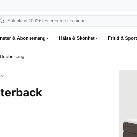
ök
å
änster & Abonnemang
Hälsa & Skönhet
Fritid & Sport
onsumentvalet
 Dubbelsäng
en
terback