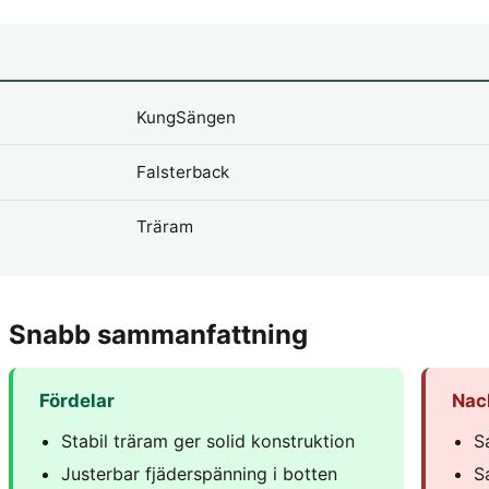
KungSängen
Falsterback
Träram
Snabb sammanfattning
Fördelar
Nac
Stabil träram ger solid konstruktion
S
Justerbar fjäderspänning i botten
S