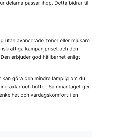
r delarna passar ihop. Detta bidrar till
äng utan avancerade zoner eller mjukare
renskraftiga kampanjpriset och den
 Den erbjuder god hållbarhet enligt
et kan göra den mindre lämplig om du
kring axlar och höfter. Sammantaget ger
r enkelhet och vardagskomfort i en