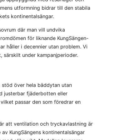
mens utformning bidrar till den stabila
ets kontinentalsängar.
sovrum där man vill undvika
 ägaromdömen för liknande KungSängen-
r håller i decennier utan problem. Vi
t, särskilt under kampanjperioder.
 stöd över hela bäddytan utan
d justerbar fjäderbotten eller
 vilket passar den som föredrar en
r att ventilation och tryckavlastning är
e av KungSängens kontinentalsängar