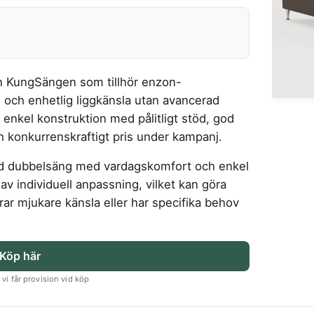
ån KungSängen som tillhör enzon-
l och enhetlig liggkänsla utan avancerad
r enkel konstruktion med pålitligt stöd, god
ch konkurrenskraftigt pris under kampanj.
ärd dubbelsäng med vardagskomfort och enkel
av individuell anpassning, vilket kan göra
ar mjukare känsla eller har specifika behov
Köp här
vi får provision vid köp