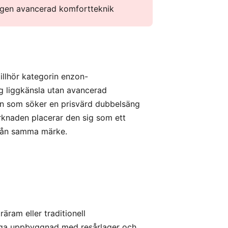
ngen avancerad komfortteknik
llhör kategorin enzon-
ig liggkänsla utan avancerad
 den som söker en prisvärd dubbelsäng
rknaden placerar den sig som ett
 från samma märke.
äram eller traditionell
iga uppbyggnad med resårlager och