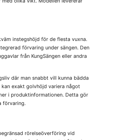
 med olika vikt. Modellen levererar
kväm instegshöjd för de flesta vuxna.
integrerad förvaring under sängen. Den
nggavlar från KungSängen eller andra
agsliv där man snabbt vill kunna bädda
 kan exakt golvhöjd variera något
er i produktinformationen. Detta gör
 förvaring.
begränsad rörelseöverföring vid