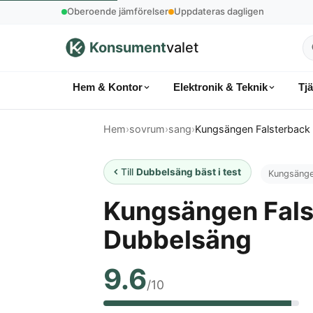
Oberoende jämförelser
Uppdateras dagligen
Konsument
valet
S
p
Hem & Kontor
Elektronik & Teknik
Tj
k
Hem
›
sovrum
›
sang
›
Kungsängen Falsterback
Till
Dubbelsäng bäst i test
Kungsäng
Kungsängen Fals
Dubbelsäng
9.6
/10