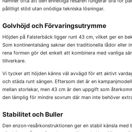
nämner ofta att den enhetliga resåren fungerar bra för par
pålitligt stöd utan onödiga tekniska lösningar.
Golvhöjd och Förvaringsutrymme
Höjden på Falsterbäck ligger runt 43 cm, vilket ger en be
Som kontinentalsäng saknar den traditionella lådor eller 
rena formen gör det enkelt att kombinera med vanliga sä
tillverkare.
Vi tycker att höjden känns väl avvägd för ett aktivt vard
och städa runt sängen. Eftersom det är en kampanjmodell
mellan storlekar, men 43 cm är den uppgift som återkomm
den lämplig för mindre sovrum där man inte behöver extra
Stabilitet och Buller
Den enzon-resårkonstruktionen ger en stabil känsla med 