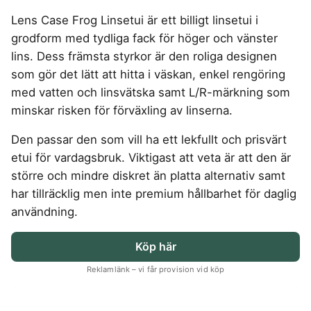
4-manna tält
Regnställ vandring
Rakapparat
Progressiva linser
Bilbarnstol
Badtunna
herr
Laddbox
FÖRSÄKRINGAR
Lens Case Frog Linsetui är ett billigt linsetui i
GAMING
5-manna tält
Pop-up tält
Rödljusterapi
Toriska linser
Cykelhjälm barn
Sommardäck
Vandringsskor
Konsumentvägledning
Hundförsäkring
grodform med tydliga fack för höger och vänster
Skäggtrimmer
Gaming Dator
Trådlösa Gaming Hörlurar
6-manna tält
Taktält
GPS Klocka barn
HUSHÅLLSAPPARATER
KÖK
dam
Kattförsäkring
lins. Dess främsta styrkor är den roliga designen
Gaming Headset
VR Headset
Abborrespö
Tält
Robotdammsugare
Airfryer
Kockkniv
ACCESSOARER
som gör det lätt att hitta i väskan, enkel rengöring
UTELEK & AKTIVITETER
Gaming hörlursställ
Skaftdammsugare
Familjetält
Tält budget
Brödrost
Köksassistent
MEDIA & TELEKOM
med vatten och linsvätska samt L/R-märkning som
Solglasögon
Berg studsmatta
Steamer
Gaming Laptop
Jaktkängor
Vandringsbyxor
Dubbel
Liten airfryer
Bredband
minskar risken för förväxling av linserna.
Gungställning
Strykjärn
herr
Airfryer
Gaming router
Campingbord
Mobilabonnemang
Mikrovågsugn
KOSTTILLSKOTT
Lekstuga
Vandringskängor
Elektrisk
Mobilt bredband
Den passar den som vill ha ett lekfullt och prisvärt
Gaming Skärm
Pizzaugn
Liten studsmatta
Ashwagandha
NAD
dam
Pizzaugn
TV Abonnemang
etui för vardagsbruk. Viktigast att veta är att den är
Gasol
Gaming Tangentbord
Nedgrävd studsmatta
Berberine
NMN
Elvisp
större och mindre diskret än platta alternativ samt
Skärbräda
Gamingbord
Oval studsmatta
SPORT
C vitamin
Omega 3
Gjutjärnsgryta
har tillräcklig men inte premium hållbarhet för daglig
Rektangulär studsmatta
Smashjärn
Gamingmus
Driver
Kollagen
Probiotika
Glassmaskin
Stor studsmatta
användning.
Stekbord
Gamingstol
Golfklocka
Kosttillskott klimakteriet
Proteinpulver
Studsmatta
Kaffebryggare
Golfset
Stekpanna
Kreatin
Shilajit
Köp här
Kaffemaskin
LJUD & BILD
Träningsklocka dam
Lions mane
Testosteron tillskott
Träningsklocka herr
Knivslip
75 Tum TV
Trådlösa hörlurar
Reklamlänk – vi får provision vid köp
Magnesium
Bluetooth högtalare
TV 50 tum
LIVSMEDEL
SOVRUM
VITVAROR
Magnesium zink
Boombox
TV 55 tum