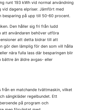
kning runt 193 kWh vid normal användning
g vid dagens elpriser. Jämfört med
besparing på upp till 50-60 procent.
en. Den håller sig fri från ludd
tan att användaren behöver utföra
sioner att detta bidrar till att
n gör den lämplig för den som vill hålla
eller nära fulla lass där besparingen blir
bättre än äldre avgas- eller
från en matchande tvättmaskin, vilket
och sängkläder regelbundet. Ett
ar beroende på program och
lare men förväntat med