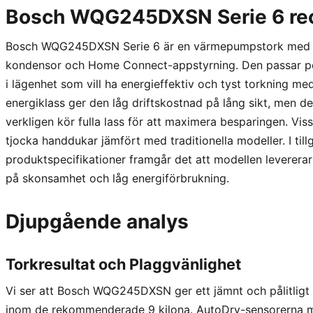
Bosch WQG245DXSN Serie 6 re
Bosch WQG245DXSN Serie 6 är en värmepumpstork med 9 
kondensor och Home Connect-appstyrning. Den passar perf
i lägenhet som vill ha energieffektiv och tyst torkning m
energiklass ger den låg driftskostnad på lång sikt, men d
verkligen kör fulla lass för att maximera besparingen. Vis
tjocka handdukar jämfört med traditionella modeller. I t
produktspecifikationer framgår det att modellen leverera
på skonsamhet och låg energiförbrukning.
Djupgående analys
Torkresultat och Plaggvänlighet
Vi ser att Bosch WQG245DXSN ger ett jämnt och pålitligt
inom de rekommenderade 9 kilona. AutoDry-sensorerna mä