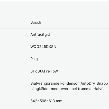
Bosch
Antracitgrå
WQG245DXSN
9 kg
61 dB(A) re 1pW
Självrengörande kondensor, AutoDry, Snabb
sängkläder med reversibel trumma, Halvfull 
842x598x613 mm