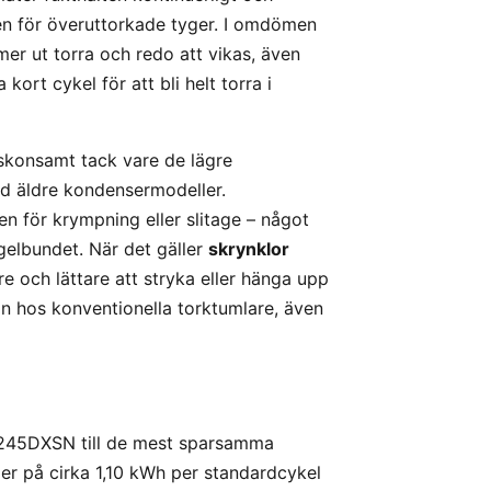
ken för överuttorkade tyger. I omdömen
r ut torra och redo att vikas, även
kort cykel för att bli helt torra i
konsamt tack vare de lägre
 äldre kondensermodeller.
n för krympning eller slitage – något
gelbundet. När det gäller
skrynklor
re och lättare att stryka eller hänga upp
än hos konventionella torktumlare, även
45DXSN till de mest sparsamma
ger på cirka 1,10 kWh per standardcykel