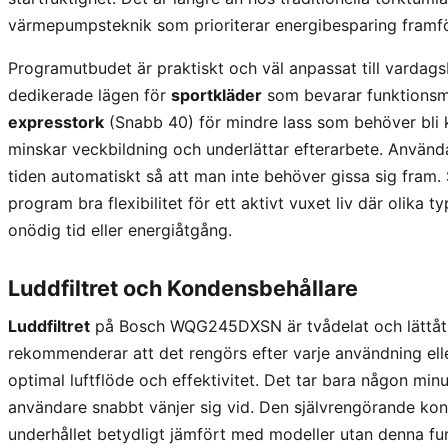
värmepumpsteknik som prioriterar energibesparing framfö
Programutbudet är praktiskt och väl anpassat till vardag
dedikerade lägen för
sportkläder
som bevarar funktionsm
expresstork
(Snabb 40) för mindre lass som behöver bli k
minskar veckbildning och underlättar efterarbete. Använd
tiden automatiskt så att man inte behöver gissa sig fram
program bra flexibilitet för ett aktivt vuxet liv där olika
onödig tid eller energiåtgång.
Luddfiltret och Kondensbehållare
Luddfiltret
på Bosch WQG245DXSN är tvådelat och lättåt
rekommenderar att det rengörs efter varje användning elle
optimal luftflöde och effektivitet. Det tar bara någon minu
användare snabbt vänjer sig vid. Den självrengörande ko
underhållet betydligt jämfört med modeller utan denna fu