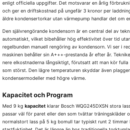
enligt officiella uppgifter. Det motsvarar en årlig förbru
och ger en driftskostnad på ungefär 3 kronor per laddnin
äldre kondensertorkar utan värmepump handlar det om en 
Den självrengörande kondensorn är en central del av teknik
automatiskt, vilket bibehåller hög effektivitet över tid u
regelbunden manuell rengöring av kondensorn. Vi ser i recen
maskinen behåller sin A+++-prestanda år efter år. Teknike
nere elkostnaderna långsiktigt, förutsatt att man kör fulla 
som störst. Den lägre temperaturen skyddar även plaggen 
kondensermodeller med högre värme.
Kapacitet och Program
Med 9 kg
kapacitet
klarar Bosch WQG245DXSN stora lass 
passar väl för paret eller den som tvättar träningskläder 
normalstort lass på 5 kg bomull tar typiskt runt 2 timm
startfuktighet. Det är längre än hos traditionella torktum