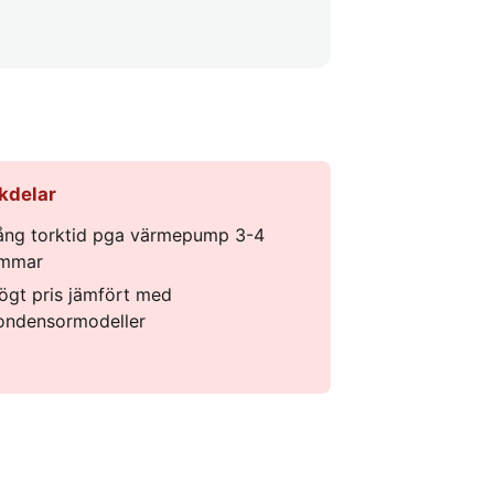
kdelar
ång torktid pga värmepump 3-4
immar
ögt pris jämfört med
ondensormodeller