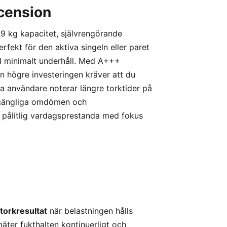
cension
kg kapacitet, självrengörande
ekt för den aktiva singeln eller paret
ed minimalt underhåll. Med A+++
en högre investeringen kräver att du
sa användare noterar längre torktider på
illgängliga omdömen och
r pålitlig vardagsprestanda med fokus
torkresultat
när belastningen hålls
ter fukthalten kontinuerligt och