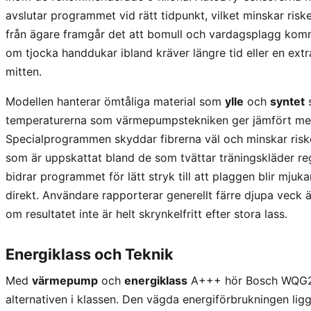
avslutar programmet vid rätt tidpunkt, vilket minskar ris
från ägare framgår det att bomull och vardagsplagg komme
om tjocka handdukar ibland kräver längre tid eller en extra 
mitten.
Modellen hanterar ömtåliga material som
ylle
och
syntet
s
temperaturerna som värmepumpstekniken ger jämfört med
Specialprogrammen skyddar fibrerna väl och minskar riske
som är uppskattat bland de som tvättar träningskläder re
bidrar programmet för lätt stryk till att plaggen blir mjuka
direkt. Användare rapporterar generellt färre djupa veck 
om resultatet inte är helt skrynkelfritt efter stora lass.
Energiklass och Teknik
Med
värmepump
och
energiklass
A+++ hör Bosch WQG2
alternativen i klassen. Den vägda energiförbrukningen lig