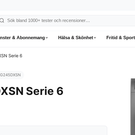
ök
å
änster & Abonnemang
Hälsa & Skönhet
Fritid & Sport
onsumentvalet
N Serie 6
QG245DXSN
SN Serie 6