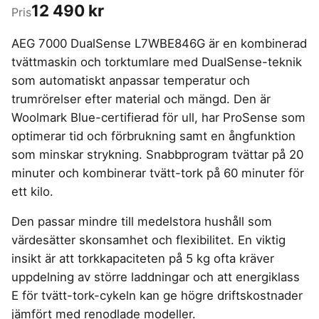
4-manna tält
Regnställ
12 490 kr
Rakapparat
Progressiva linser
Pris
Bilbarnstol
Badtunna
Garageinredning
herr
Vattenrenare
Laddbox
FÖRSÄKRINGAR
vandring
GAMING
5-manna tält
Rödljusterapi
Toriska linser
vandring
Cykelhjälm barn
Sommardäck
Vandringsskor
Konsumentvägledning
Hundförsäkring
Pop-up tält
Skäggtrimmer
AEG 7000 DualSense L7WBE846G är en kombinerad
Gaming Dator
Trådlösa Gaming Hörlurar
6-manna tält
GPS Klocka barn
HUSHÅLLSAPPARATER
KÖK
dam
Kattförsäkring
Taktält
tvättmaskin och torktumlare med DualSense-teknik
Gaming Headset
VR Headset
Abborrespö
Campingkudde
Robotdammsugare
Airfryer
Kockkniv
ACCESSOARER
Tält
UTELEK & AKTIVITETER
som automatiskt anpassar temperatur och
Gaming hörlursställ
Skaftdammsugare
Familjetält
Flugspö
Brödrost
Köksassistent
MEDIA & TELEKOM
Solglasögon
trumrörelser efter material och mängd. Den är
Tält budget
Berg studsmatta
Steamer
Gaming Laptop
Jaktkängor
Luftmadrass
Dubbel Airfryer
Liten airfryer
Bredband
Gungställning
Woolmark Blue-certifierad för ull, har ProSense som
Strykjärn
Vandringsbyxor
tält
Gaming router
Campingbord
Mobilabonnemang
Elektrisk
Mikrovågsugn
KOSTTILLSKOTT
herr
Lekstuga
optimerar tid och förbrukning samt en ångfunktion
Pannlampa
Pizzaugn
Mobilt bredband
Gaming Skärm
Pizzaugn Gasol
Liten studsmatta
Ashwagandha
MSM
Vandringskängor
som minskar strykning. Snabbprogram tvättar på 20
TV Abonnemang
Stavar
Elvisp
Gaming Tangentbord
Nedgrävd studsmatta
dam
Skärbräda
Berberine
NAD
minuter och kombinerar tvätt-tork på 60 minuter för
vandring
Gjutjärnsgryta
Gamingbord
Oval studsmatta
Smashjärn
C vitamin
NMN
ett kilo.
Vandringsbyxor
Rektangulär studsmatta
Glassmaskin
Gamingmus
Stekbord
dam
Elektrolyter
Omega 3
Stor studsmatta
Den passar mindre till medelstora hushåll som
Kaffebryggare
Gamingstol
Stekpanna
Kollagen
Probiotika
Studsmatta
värdesätter skonsamhet och flexibilitet. En viktig
Kaffemaskin
SPORT
Kosttillskott klimakteriet
Proteinpulver
LJUD & BILD
insikt är att torkkapaciteten på 5 kg ofta kräver
Knivslip
Driver
Kreatin
Shilajit
uppdelning av större laddningar och att energiklass
75 Tum TV
Trådlösa hörlurar
Golfklocka
Lions mane
Testosteron tillskott
SOVRUM
VITVAROR
SÄKERHET &
E för tvätt-tork-cykeln kan ge högre driftskostnader
Bluetooth högtalare
TV 50 tum
Golfset
ÖVERVAKNING
Magnesium
jämfört med renodlade modeller.
Träningsklocka dam
Dubbelsäng
Diskmaskin
Boombox
TV 55 tum